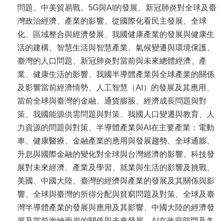
問題、中美貿易戰、5G與AI的發展、新冠肺炎對全球及臺
書
灣政治經濟、產業的影響、從國際化看民主發展、全球
館
化、區域整合與經濟發展、我國健康產業的發展與健康生
活的建構、智慧生活與智慧產業、氣候變遷與環境保護、
回
臺灣的人口問題、新冠肺炎對當前與未來總體經濟、產
首
業、健康生活的影響、我國半導體產業與全球產業的關係
頁
及影響當前經濟情勢、人工智慧（AI）的發展及其應用、
臺
當前全球與臺灣的金融、通貨膨脹、經濟成長問題與對
大
策、我國能源供需問題與對策、我國人口變遷與教育、人
首
力資源的問題與對策、半導體產業與AI在主要產業：電動
頁
車、健康醫療、金融產業的應用與發展趨勢、全球通膨、
升息與國際金融的變化對全球與台灣經濟的影響、科技發
網
展對未來經濟、產業及學習、就業與生活的影響及挑戰、
站
美國、中國大陸、臺灣的經濟與產業的發展及其關係與影
導
響、全球與臺灣的所得分配與貧窮問題及對策、全球及臺
覽
灣半導體產業的發展與應用及其影響、中國大陸的經濟發
展及當前海峽兩岸的關係與未來發展、AI在政府部門及各