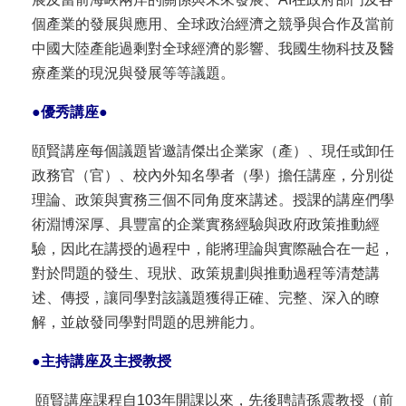
English
個產業的發展與應用、全球政治經濟之競爭與合作及當前
心
中國大陸產能過剩對全球經濟的影響、我國生物科技及醫
輔
療產業的現況與發展等等議題。
專
●
優秀講座
●
區
頤賢講座每個議題皆邀請傑出企業家（產）、現任或卸任
facebook
政務官（官）、校內外知名學者（學）擔任講座，分別從
理論、政策與實務三個不同角度來講述。授課的講座們學
術淵博深厚、具豐富的企業實務經驗與政府政策推動經
驗，因此在講授的過程中，能將理論與實際融合在一起，
對於問題的發生、現狀、政策規劃與推動過程等清楚講
述、傳授，讓同學對該議題獲得正確、完整、深入的瞭
解，並啟發同學對問題的思辨能力。
●
主持講座及主授教授
頤賢講座課程自103年開課以來，先後聘請孫震教授（前