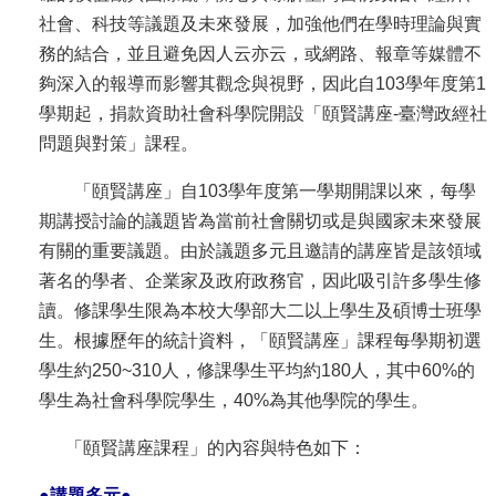
社會、科技等議題及未來發展，加強他們在學時理論與實
消
務的結合，並且避免因人云亦云，或網路、報章等媒體不
息
夠深入的報導而影響其觀念與視野，因此自103學年度第1
公
學期起，捐款資助社會科學院開設「頤賢講座-臺灣政經社
告
問題與對策」課程。
國
「頤賢講座」自103學年度第一學期開課以來，每學
際
期講授討論的議題皆為當前社會關切或是與國家未來發展
化
有關的重要議題。由於議題多元且邀請的講座皆是該領域
著名的學者、企業家及政府政務官，因此吸引許多學生修
高
讀。修課學生限為本校大學部大二以上學生及碩博士班學
教
生。根據歷年的統計資料，「頤賢講座」課程每學期初選
深
學生約250~310人，修課學生平均約180人，其中60%的
耕
學生為社會科學院學生，40%為其他學院的學生。
辦
「頤賢講座課程」的內容與特色如下：
法
及
●
講題多元
●