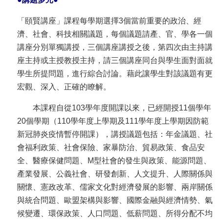
文
「頤賢講座」課程每學期選擇3個當前重要的政治、經
件
濟、社會、科技相關議題，每個議題請產、官、學各一個
心
講座分別單獨講授，三個講座講授之後，第四次由主持講
輔
座主持或主授教授主持，請三個講座同台與學生面對面就
&
學生所提問題，進行綜合討論。藉此讓學生對該議題有更
學
宏觀、深入、正確的瞭解。
輔
本課程自從103學年度開課以來，已經開授11個學年
捐
20個學期（110學年度上學期及111學年度上學期因防範
款
新冠肺炎疫情暫停開課），講授議題包括：年金議題、社
會福利政策、社會保險、家暴防治、貿易政策、食品安
教
全、醫療保健問題、M型社會的發生與政策、能源問題、
研
產業發展、公義社會、研發創新、人文提升、人際關係與
資
關懷、憲政改革、儒家文化對經濟發展的影響、兩岸關係
源
與統合問題、歐盟架構與影響、國際金融與經濟情勢、氣
與
候變遷、環保政策、人口問題、低薪問題、所得分配不均
圖