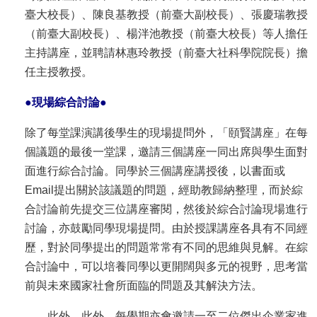
臺大校長）、陳良基教授（前臺大副校長）、張慶瑞教授
（前臺大副校長）、楊泮池教授（前臺大校長）等人擔任
主持講座，並聘請林惠玲教授（前臺大社科學院院長）擔
任主授教授。
●
現場綜合討論
●
除了每堂課演講後學生的現場提問外，「頤賢講座」在每
個議題的最後一堂課，邀請三個講座一同出席與學生面對
面進行綜合討論。同學於三個講座講授後，以書面或
Email提出關於該議題的問題，經助教歸納整理，而於綜
合討論前先提交三位講座審閱，然後於綜合討論現場進行
討論，亦鼓勵同學現場提問。由於授課講座各具有不同經
歷，對於同學提出的問題常常有不同的思維與見解。在綜
合討論中，可以培養同學以更開闊與多元的視野，思考當
前與未來國家社會所面臨的問題及其解決方法。
此外，此外，每學期亦會邀請一至二位傑出企業家進