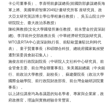
卡公司董事長）、李喜明前參謀總長(前國防部參謀總長海
軍上將、美國華府智庫2049計畫研究所客 座研究員、政
大亞太研究英語博士學位學程兼任教授）、吳玉山院士(中
研院院士、臺大政治系教授）
陳松興教授(文化大學國發所兼任教授、前永豐金控資深副
總)、李淳前外交部政務次長（中華經濟研究院副研究員、
WTO及RTA中心資深副執行長、前駐歐盟兼駐比利時代
表）、童子賢董事長（和碩聯合科技、總統府國家氣候變
遷對策委員會副召集人）、
施俊吉前行政院副院長（中研院人文社科中心研究員、前
金管會主委、前台灣金聯董事長)、朱美麗副總裁（中央銀
行、前政治大學教授、副校長）、蘇建榮院長（政治大學
國際金融學院、前行政院財政部長、前台灣金融研訓院董
事長），
以上諸位講座均為各議題的知名學者、專家與企業家，政
府政務官，理論與實務經驗非常豐富。