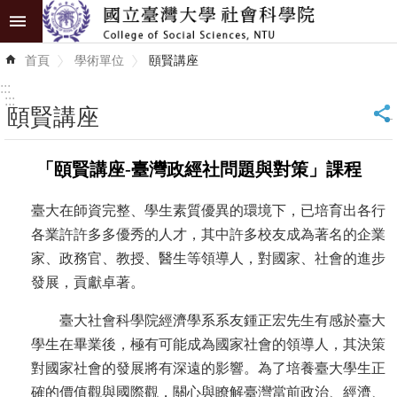
跳到主要內容區塊
進
首頁
學術單位
頤賢講座
階
搜
:::
尋
:::
頤賢講座
_
認
「頤賢講座-臺灣政經社問題與對策」課程
識
學
臺大在師資完整、學生素質優異的環境下，已培育出各行
院
各業許許多多優秀的人才，其中許多校友成為著名的企業
學
家、政務官、教授、醫生等領導人，對國家、社會的進步
術
發展，貢獻卓著。
單
臺大社會科學院經濟學系系友鍾正宏先生有感於臺大
位
學生在畢業後，極有可能成為國家社會的領導人，其決策
研
對國家社會的發展將有深遠的影響。為了培養臺大學生正
究
確的價值觀與國際觀，關心與瞭解臺灣當前政治、經濟、