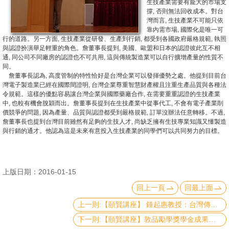
生技產業需要有龐大的市場支
撐, 否則無法回收成本。對台
消
灣而言, 生技產業不可能只依
靠內需市場, 國際化是唯一可
息
行的道路。另一方面, 生技產業從研發、生產到行銷, 都受到各國政府嚴格規範, 執照
公
與認證扮演舉足輕重的角色。詹董事長提到, 美國、歐盟和日本的認證彼此互不相
通, 同公司不同廠房的認證也不可共用, 這與傳統製造業可以自行擴增產量的性質不
告
同。
詹董事長認為, 高度管制的特性恰好是台灣企業可以發揮優勢之處。他提到目前台
國
灣電子製造業已經在國際間證明, 台灣企業尊重智慧財產權且注重生產品質與各種法
令規範。這樣的優點容易讓台灣企業與國際藥廠合作, 在需要重重認證的生技產業
際
中, 也較有機會脫穎而出。詹董事長提到在生技產業中從事代工, 不會有電子產業削
化
價競爭的問題, 因為產量、品質與認證都受到嚴格規範, 訂單沒辦法任意轉移。不過,
詹董事長也提到台灣目前雖然有足夠的生技人才, 尚缺乏擁有生技專業知識又懂製造
與行銷的通才。他認為這是未來有意投入生技產業的同學們可以共同努力的目標。
高
教
深
上版日期：2016-01-15
耕
回上一頁
回最上面
辦
上一則:【頤賢講座】 鍾起惠教授：台灣傳播媒體的現況與未來 -2016.02.25
法
下一則:【頤賢講座】敦品勵學獎學金成果發表-2015.12.31
及