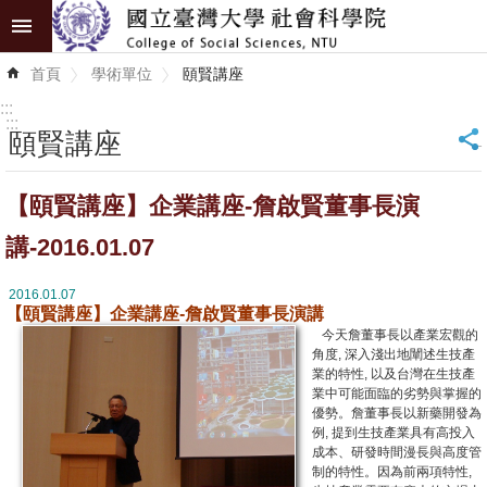
跳到主要內容區塊
進
首頁
學術單位
頤賢講座
階
搜
:::
尋
:::
頤賢講座
_
認
【頤賢講座】企業講座-詹啟賢董事長演
識
學
講-2016.01.07
院
2016.01.07
【頤賢講座】企業講座-詹啟賢董事長演講
學
今天詹董事長以產業宏觀的
術
角度, 深入淺出地闡述生技產
單
業的特性, 以及台灣在生技產
業中可能面臨的劣勢與掌握的
位
優勢。詹董事長以新藥開發為
例, 提到生技產業具有高投入
研
成本、研發時間漫長與高度管
制的特性。因為前兩項特性,
究