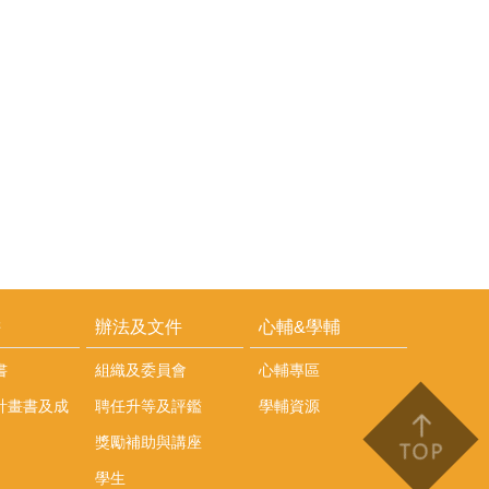
耕
辦法及文件
心輔&學輔
書
組織及委員會
心輔專區
計畫書及成
聘任升等及評鑑
學輔資源
獎勵補助與講座
學生