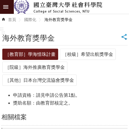
跳到主要內容區塊
進
首頁
國際化
海外教育獎學金
階
搜
:::
尋
:::
海外教育獎學金
_
認
［教育部］學海惜珠計畫
［校級］希望出航獎學金
識
學
［院級］海外推廣教育獎學金
院
［其他］日本台灣交流協會獎學金
學
術
申請資格：請見申請公告第1點。
單
獎助名額：由教育部核定之。
位
相關檔案
研
究