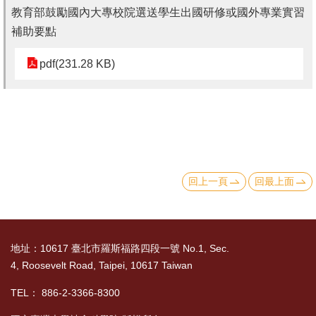
教育部鼓勵國內大專校院選送學生出國研修或國外專業實習
消
補助要點
息
pdf(231.28 KB)
公
告
國
際
化
回上一頁
回最上面
高
教
深
耕
地址：10617 臺北市羅斯福路四段一號 No.1, Sec.
4, Roosevelt Road, Taipei, 10617 Taiwan
辦
法
TEL： 886-2-3366-8300
及