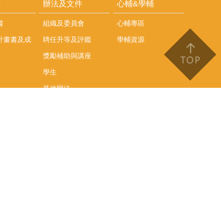
耕
辦法及文件
心輔&學輔
書
組織及委員會
心輔專區
計畫書及成
聘任升等及評鑑
學輔資源
獎勵補助與講座
學生
其他辦法
文件下載
會議紀錄