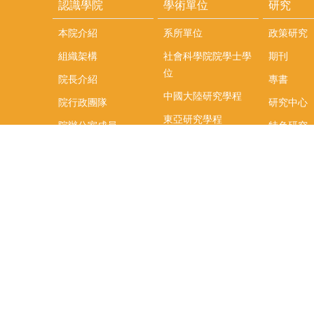
認識學院
學術單位
研究
本院介紹
系所單位
政策研究
組織架構
社會科學院院學士學
期刊
位
院長介紹
專書
中國大陸研究學程
院行政團隊
研究中心
東亞研究學程
院辦公室成員
特色研究
頤賢講座
榮譽事蹟
研究團隊
在職專班
場地租借
聯絡我們
捐款
教研資源與圖書館
學生實習
如何捐款
教室設備使用說明
實習資訊
Qualtrics問卷調查平
實習週活動
台
式