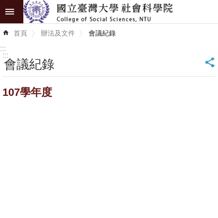
跳到主要內容區塊
進
首頁
辦法及文件
會議紀錄
階
搜
:::
尋
:::
會議紀錄
_
認
107學年度
識
學
院
學
術
單
位
研
究