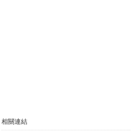
消
息
公
告
國
際
化
高
教
深
耕
辦
相關連結
法
及