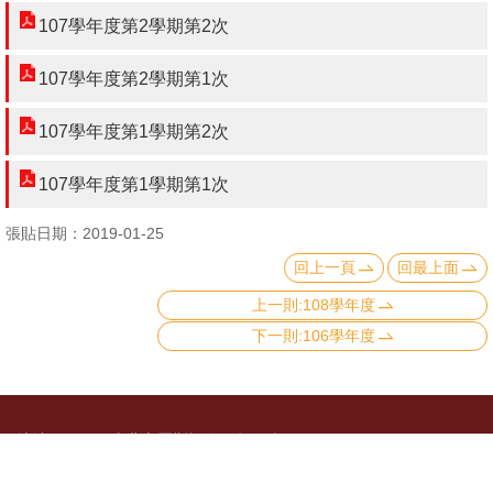
文
107學年度第2學期第2次
件
107學年度第2學期第1次
心
輔
107學年度第1學期第2次
&
107學年度第1學期第1次
學
輔
張貼日期：2019-01-25
捐
回上一頁
回最上面
款
上一則:108學年度
下一則:106學年度
教
研
資
源
地址：10617 臺北市羅斯福路四段一號 No.1, Sec.
與
4, Roosevelt Road, Taipei, 10617 Taiwan
圖