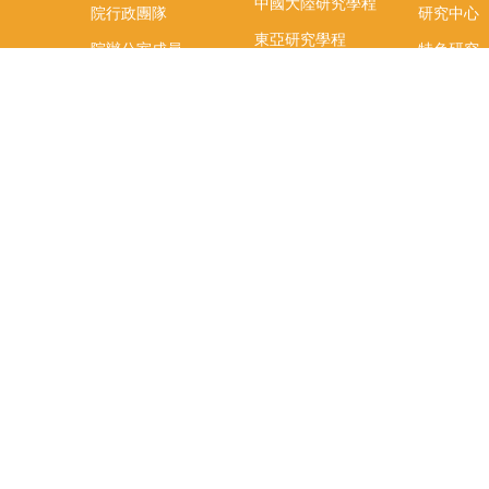
中國大陸研究學程
院行政團隊
研究中心
東亞研究學程
院辦公室成員
特色研究
頤賢講座
榮譽事蹟
研究團隊
在職專班
場地租借
聯絡我們
捐款
教研資源與圖書館
學生實習
如何捐款
教室設備使用說明
實習資訊
Qualtrics問卷調查平
實習週活動
台
式
辜振甫先生紀念圖書
實習活動
館
FB「臺大
辜圖虛擬導覽
生實習週
社科院助理室申請
相關資訊