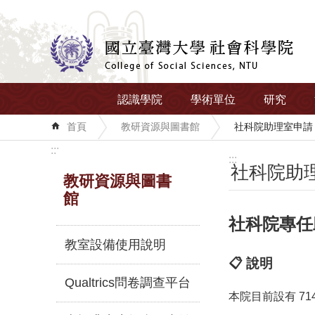
跳到主要內容區塊
認識學院
學術單位
研究
首頁
教研資源與圖書館
社科院助理室申請
:::
:::
社科院助
教研資源與圖書
館
社科院專任
教室設備使用說明
📋 說明
Qualtrics問卷調查平台
本院目前設有 714