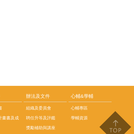
耕
辦法及文件
心輔&學輔
書
組織及委員會
心輔專區
計畫書及成
聘任升等及評鑑
學輔資源
獎勵補助與講座