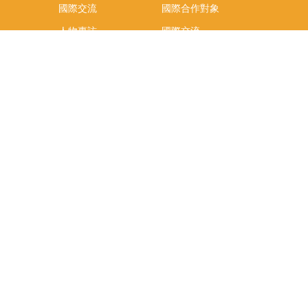
國際交流
國際合作對象
人物專訪
國際交流
英語課程
社科院學生出國發表
學術論文補助
專區
/報名方
報導
社科院學