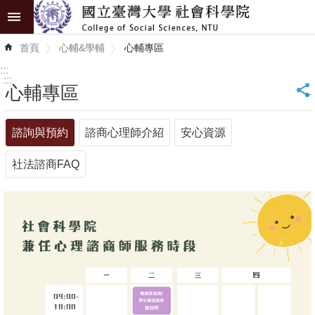
跳到主要內容區塊
進
首頁
心輔&學輔
心輔專區
階
搜
:::
尋
:::
心輔專區
_
認
諮詢與預約
諮商心理師介紹
安心資源
識
學
社法諮商FAQ
院
學
術
單
位
研
究