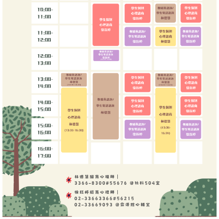
消
息
公
告
國
際
化
高
教
深
耕
辦
法
及