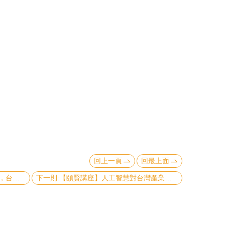
回上一頁
回最上面
上一則:【頤賢講座】數位經濟趨勢下，台灣產業機會與佈局 - 蘇孟宗講座 -2018.03.15
下一則:【頤賢講座】人工智慧對台灣產業的機會與挑戰 - 賈景光講座-2018.03.01