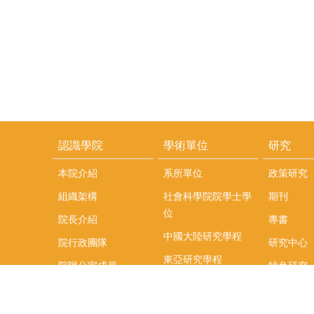
認識學院
學術單位
研究
本院介紹
系所單位
政策研究
組織架構
社會科學院院學士學
期刊
位
院長介紹
專書
中國大陸研究學程
院行政團隊
研究中心
東亞研究學程
院辦公室成員
特色研究
頤賢講座
榮譽事蹟
研究團隊
在職專班
場地租借