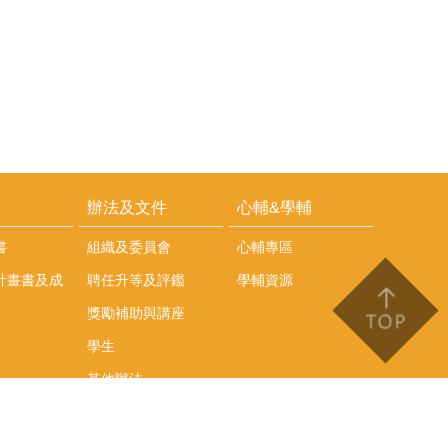
耕
辦法及文件
心輔&學輔
書
組織及委員會
心輔專區
計畫書及成
聘任升等及評鑑
學輔資源
獎勵補助與講座
學生
其他辦法
文件下載
會議紀錄