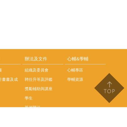
耕
辦法及文件
心輔&學輔
書
組織及委員會
心輔專區
計畫書及成
聘任升等及評鑑
學輔資源
獎勵補助與講座
學生
其他辦法
文件下載
會議紀錄