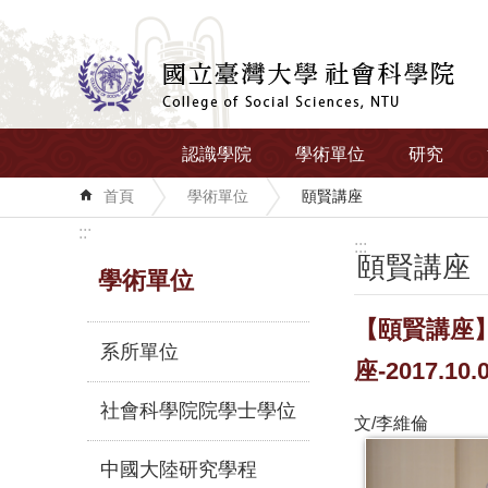
跳到主要內容區塊
認識學院
學術單位
研究
首頁
學術單位
頤賢講座
:::
:::
頤賢講座
學術單位
【頤賢講座】Our
系所單位
座-2017.10.
社會科學院院學士學位
文/李維倫
中國大陸研究學程