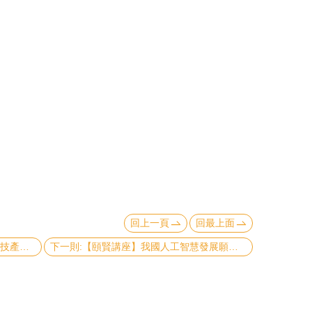
回上一頁
回最上面
上一則:【頤賢講座】綜合討論：AI 科技產業的發展與競爭力–陳銘憲講座、簡立峰講座、許有進講座 -2017.10.12
下一則:【頤賢講座】我國人工智慧發展願景及科研戰略 - 廖婉君講座-2017.09.28