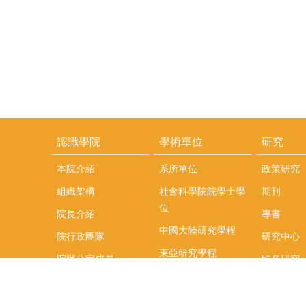
認識學院
學術單位
研究
本院介紹
系所單位
政策研究
組織架構
社會科學院院學士學
期刊
位
院長介紹
專書
中國大陸研究學程
院行政團隊
研究中心
東亞研究學程
院辦公室成員
特色研究
頤賢講座
榮譽事蹟
研究團隊
在職專班
場地租借