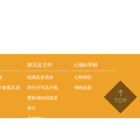
耕
辦法及文件
心輔&學輔
書
組織及委員會
心輔專區
計畫書及成
聘任升等及評鑑
學輔資源
獎勵補助與講座
學生
其他辦法
文件下載
會議紀錄