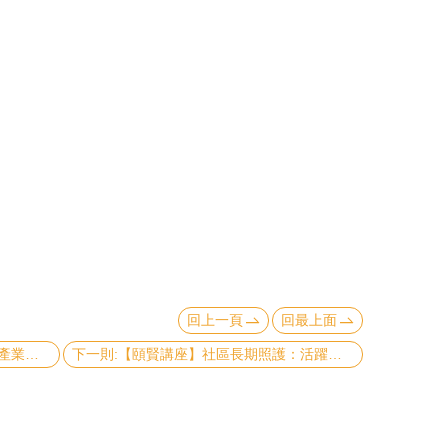
回上一頁
回最上面
上一則:【頤賢講座】綜合討論：醫療產業、長期照護的問題與對策 – 黃國晉講座、胡文郁講座-2017.11.16
下一則:【頤賢講座】社區長期照護：活躍老化與善終–胡文郁講座 -2017.10.26