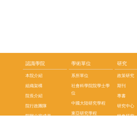
認識學院
學術單位
研究
本院介紹
系所單位
政策研究
組織架構
社會科學院院學士學
期刊
位
院長介紹
專書
中國大陸研究學程
院行政團隊
研究中心
東亞研究學程
院辦公室成員
特色研究
頤賢講座
榮譽事蹟
研究團隊
在職專班
場地租借