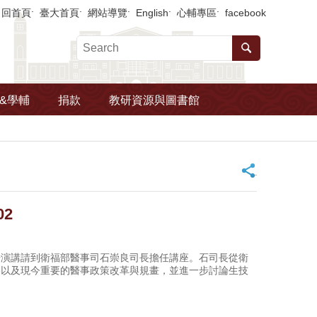
回首頁
臺大首頁
網站導覽
English
心輔專區
facebook
&學輔
捐款
教研資源與圖書館
_
02
場演講請到衛福部醫事司石崇良司長擔任講座。石司長從衛
略以及現今重要的醫事政策改革與規畫，並進一步討論生技