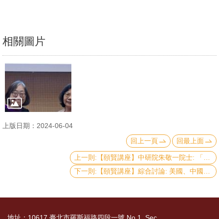
文
件
相關圖片
心
輔
&
學
輔
捐
上版日期：2024-06-04
款
回上一頁
回最上面
教
上一則:【頤賢講座】中研院朱敬一院士: 「臺灣「不平等」的幾個面向」-2024.05.09
研
下一則:【頤賢講座】綜合討論: 美國、中國大陸、臺灣的經濟與產業的發展及其關係與影響-2024.04.25
資
源
與
地址：10617 臺北市羅斯福路四段一號 No.1, Sec.
圖