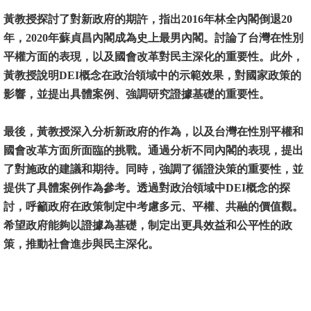
黃教授探討了對新政府的期許，指出2016年林全內閣倒退20
消
年，2020年蘇貞昌內閣成為史上最男內閣。討論了台灣在性別
息
平權方面的表現，以及國會改革對民主深化的重要性。此外，
公
黃教授說明DEI概念在政治領域中的示範效果，對國家政策的
告
影響，並提出具體案例、強調研究證據基礎的重要性。
國
最後，黃教授深入分析新政府的作為，以及台灣在性別平權和
際
國會改革方面所面臨的挑戰。通過分析不同內閣的表現，提出
化
了對施政的建議和期待。同時，強調了循證決策的重要性，並
高
提供了具體案例作為參考。透過對政治領域中DEI概念的探
教
討，呼籲政府在政策制定中考慮多元、平權、共融的價值觀。
深
希望政府能夠以證據為基礎，制定出更具效益和公平性的政
耕
策，推動社會進步與民主深化。
辦
法
及