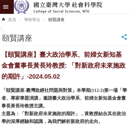
跳到主要內容區塊
進
首頁
學術單位
頤賢講座
階
搜
:::
尋
:::
頤賢講座
_
認
【頤賢講座】臺大政治學系、前婦女新知基
識
學
金會董事長黃長玲教授: 「對新政府未來施政
院
的期許」-2024.05.02
學
「頤賢講座-臺灣政經社問題與對策」本學期(112-2)第一場「學
術
者、專家專題演講」邀請臺大政治學系、前婦女新知基金會董
單
事長黃長玲教授主講。
位
主題為：「對新政府未來施政的期許」，黃教授結合其在政治
研
學的深厚經驗和認識，為我們解析新政府的走向。
究