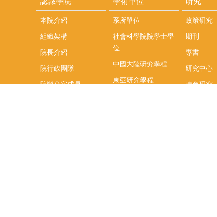
認識學院
學術單位
研究
本院介紹
系所單位
政策研究
組織架構
社會科學院院學士學
期刊
位
院長介紹
專書
中國大陸研究學程
院行政團隊
研究中心
東亞研究學程
院辦公室成員
特色研究
頤賢講座
榮譽事蹟
研究團隊
在職專班
場地租借
聯絡我們
捐款
教研資源與圖書館
學生實習
如何捐款
教室設備使用說明
實習資訊
Qualtrics問卷調查平
實習週活動
台
式