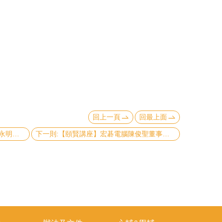
回上一頁
回最上面
上一則:【頤賢講座】臺大政治學系楊永明教授：「地緣政治與貿易自由化與全球化」-2023.03.23
下一則:【頤賢講座】宏碁電腦陳俊聖董事長：「智慧醫療趨勢與發展」-2023.03.02