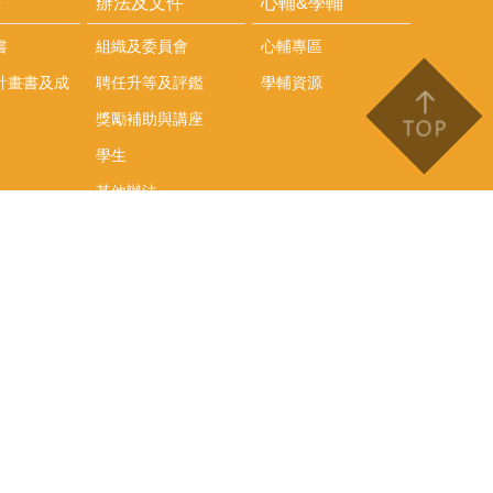
耕
辦法及文件
心輔&學輔
書
組織及委員會
心輔專區
計畫書及成
聘任升等及評鑑
學輔資源
獎勵補助與講座
學生
其他辦法
文件下載
會議紀錄