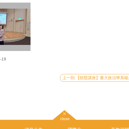
-19
close