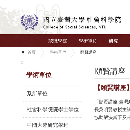
跳到主要內容區塊
認識學院
學術單位
研究
首頁
學術單位
頤賢講座
:::
:::
頤賢講座
學術單位
【頤賢講座】
系所單位
「頤賢講座-臺
社會科學院院學士學位
長吳明賢教授主
協助解決當下及
中國大陸研究學程