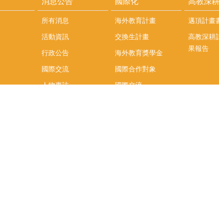
消息公告
國際化
高教深
所有消息
海外教育計畫
邁頂計畫
活動資訊
交換生計畫
高教深耕
果報告
行政公告
海外教育獎學金
國際交流
國際合作對象
人物專訪
國際交流
英語課程
社科院學生出國發表
學術論文補助
專區
/報名方