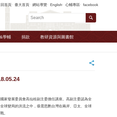
回首頁
臺大首頁
網站導覽
English
心輔專區
facebook
&學輔
捐款
教研資源與圖書館
_
05.24
請國家發展委員會高仙桂副主委擔任講座。高副主委認為全
於全球變局的洪流之中，亟需思酌台灣在兩岸、亞太、全球
挑戰。