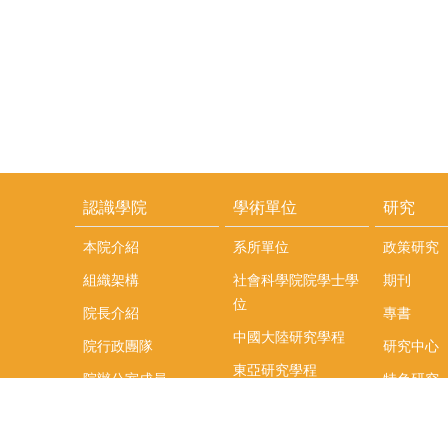
認識學院
學術單位
研究
本院介紹
系所單位
政策研究
組織架構
社會科學院院學士學
期刊
位
院長介紹
專書
中國大陸研究學程
院行政團隊
研究中心
東亞研究學程
院辦公室成員
特色研究
頤賢講座
榮譽事蹟
研究團隊
在職專班
場地租借