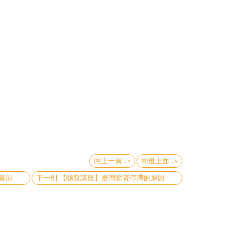
回上一頁
回最上面
上一則:【頤賢講座】綜合討論：臺灣當前的經濟問題與建議-2018.05.31
下一則:【頤賢講座】臺灣薪資停滯的原因及對策 - 王健全副院長-2018.05.17