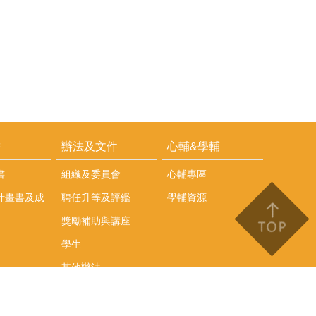
耕
辦法及文件
心輔&學輔
書
組織及委員會
心輔專區
計畫書及成
聘任升等及評鑑
學輔資源
獎勵補助與講座
學生
其他辦法
文件下載
會議紀錄