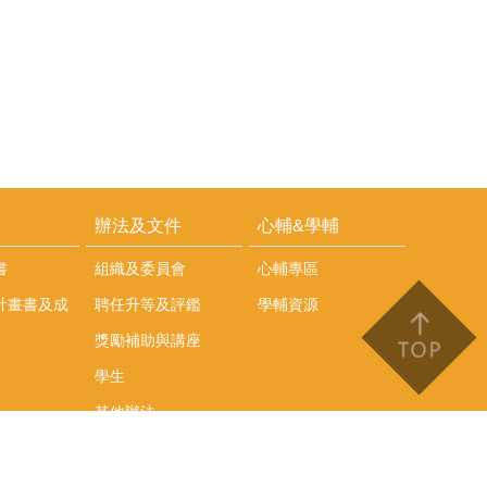
耕
辦法及文件
心輔&學輔
書
組織及委員會
心輔專區
計畫書及成
聘任升等及評鑑
學輔資源
獎勵補助與講座
學生
其他辦法
文件下載
會議紀錄