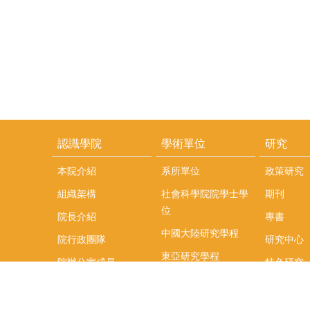
認識學院
學術單位
研究
本院介紹
系所單位
政策研究
組織架構
社會科學院院學士學
期刊
位
院長介紹
專書
中國大陸研究學程
院行政團隊
研究中心
東亞研究學程
院辦公室成員
特色研究
頤賢講座
榮譽事蹟
研究團隊
在職專班
場地租借