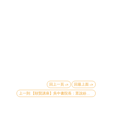
回上一頁
回最上面
上一則:【頤賢講座】吳中書院長：眾說紛紜的匯率政策-2015.09.24