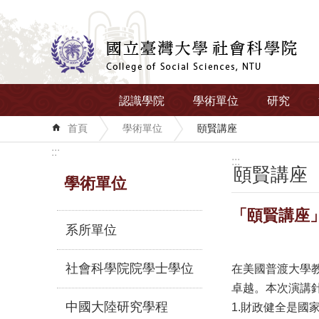
跳到主要內容區塊
認識學院
學術單位
研究
首頁
學術單位
頤賢講座
:::
:::
頤賢講座
學術單位
「頤賢講座」
系所單位
社會科學院院學士學位
在美國普渡大學
卓越。本次演講
中國大陸研究學程
1.財政健全是