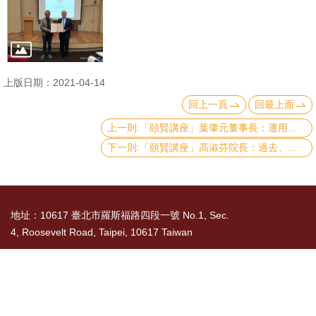
文
件
心
輔
上版日期：2021-04-14
&
回上一頁
回最上面
學
上一則:「頤賢講座」葉肇元董事長：運用人工智慧實現精準醫療-2021.03.04
輔
下一則:「頤賢講座」高淑芬院長：過去、現在、和未來:如何在變化莫測的世界準備好自己-2020.12.31
捐
款
地址：10617 臺北市羅斯福路四段一號 No.1, Sec.
教
4, Roosevelt Road, Taipei, 10617 Taiwan
研
資
TEL： 886-2-3366-8300
源
國立臺灣大學社會科學院 版權所有 Copyright ©
與
2015 College of Social Sciences, NTU. All Rights
圖