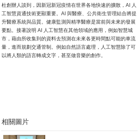
杜創辦人談到，因新冠新冠疫情在世界各地快速的擴散，AI 人
消
工智慧資通技術更顯重要。AI 與醫療、公共衛生管理結合將提
息
升醫療系統與品質。健康監測與精準醫療是當前與未來的發展
公
要點。接著說明 AI 人工智慧在其他領域的應用，例如智慧城
告
市，藉由所收集到的資料去預測在未來各更時間點可能的車流
量，進而規劃交通管制。例如自然語言處理，人工智慧除了可
國
以將人類的語言轉成文字，甚至做音樂的創作。
際
化
高
教
深
耕
辦
相關圖片
法
及