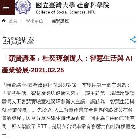
跳到主要內容區塊
進
首頁
學術單位
頤賢講座
階
搜
:::
尋
:::
頤賢講座
_
認
「頤賢講座」杜奕瑾創辦人：智慧生活與 AI
識
學
產業發展-2021.02.25
院
「頤賢講座-臺灣政經社問題與對策」本學期第一個主題為：
學
「智慧生活、智慧產業與健康未來」，該主題第一場講座邀請
術
臺灣人工智慧實驗室杜奕瑾創辦人主講。講題為「智慧生活與
單
AI 產業發展」。先談 AI 人工智慧產業在全世界的影響與在台
位
灣的發展，以及分享在學生時代為創造一個更為自由的言論空
間，所以架設了 PTT，是現在台灣非常有影響力的社群媒體之
研
一。
究