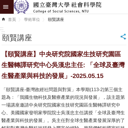
跳到主要內容區塊
進
首頁
學術單位
頤賢講座
階
搜
:::
尋
:::
頤賢講座
_
認
【頤賢講座】中央研究院國家生技研究園區
識
學
生醫轉譯研究中心吳漢忠主任: 「全球及臺灣
院
生醫產業與科技的發展」-2025.05.15
學
「頤賢講座-臺灣政經社問題與對策」本學期(113-2)第三個主
術
題為：「我國生物科技及醫療產業的現況與發展」，該主題第
單
一場講座邀請中央研究院國家生技研究園區生醫轉譯研究中
位
心、美國國家發明家學院院士吳漢忠主任講授「全球及臺灣生
研
醫產業與科技的發展」。吳主任對全球生醫產業發展深厚的了
究