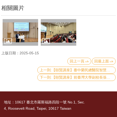
文
相關圖片
件
心
輔
&
學
輔
上版日期：2025-05-15
回上一頁
回最上面
捐
上一則:【頤賢講座】臺中榮民總醫院智慧醫療委員會林維文副執行長: 「智慧醫療的發展與現況」-2025.05.22
款
下一則:【頤賢講座】前臺灣大學副校長張慶瑞特聘教授: 「當量子科技遇見人工智慧，」-2025.05.08
教
研
資
地址：10617 臺北市羅斯福路四段一號 No.1, Sec.
源
4, Roosevelt Road, Taipei, 10617 Taiwan
與
圖