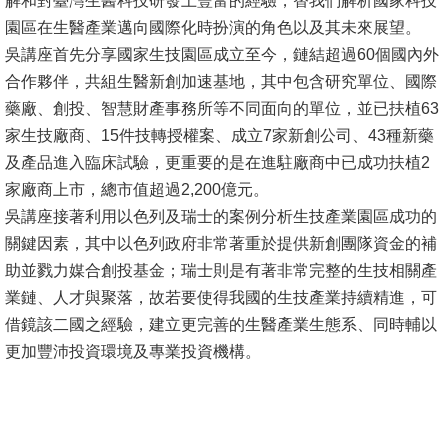
解和對臺灣生醫科技研發上豐富的經驗，替我們解析國家科技
園區在生醫產業邁向國際化時扮演的角色以及其未來展望。
消
吳講座首先分享國家生技園區成立至今，鏈結超過60個國內外
息
合作夥伴，共組生醫新創加速基地，其中包含研究單位、國際
公
藥廠、創投、智慧財產事務所等不同面向的單位，並已扶植63
告
家生技廠商、15件技轉授權案、成立7家新創公司、43種新藥
及產品進入臨床試驗，更重要的是在進駐廠商中已成功扶植2
國
家廠商上市，總市值超過2,200億元。
際
吳講座接著利用以色列及瑞士的案例分析生技產業園區成功的
化
關鍵因素，其中以色列政府非常著重於提供新創團隊資金的補
高
助並戮力媒合創投基金；瑞士則是有著非常完整的生技相關產
教
業鏈、人才與聚落，故若要使得我國的生技產業持續精進，可
深
借鏡該二國之經驗，建立更完善的生醫產業生態系、同時輔以
耕
更加豐沛投資環境及專業投資機構。
辦
法
及