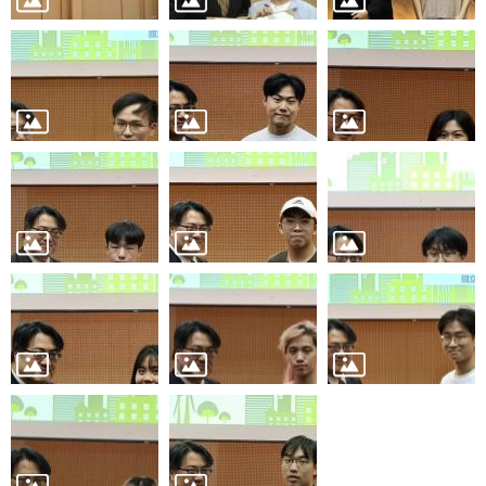
書
館
回
首
頁
臺
大
首
頁
網
站
導
覽