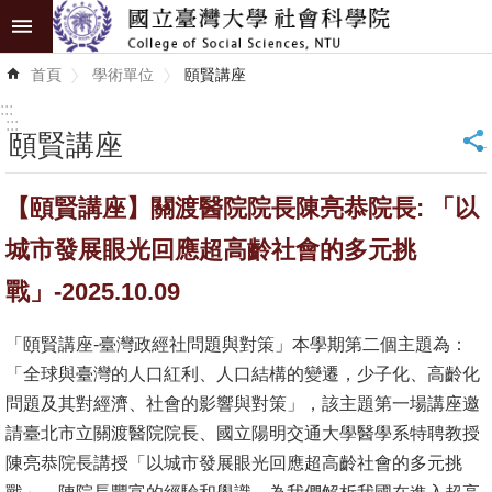
跳到主要內容區塊
進
首頁
學術單位
頤賢講座
階
搜
:::
尋
:::
頤賢講座
_
認
【頤賢講座】關渡醫院院長陳亮恭院長: 「以
識
學
城市發展眼光回應超高齡社會的多元挑
院
戰」-2025.10.09
學
「頤賢講座-臺灣政經社問題與對策」本學期第二個主題為：
術
「全球與臺灣的人口紅利、人口結構的變遷，少子化、高齡化
單
問題及其對經濟、社會的影響與對策」，該主題第一場講座邀
位
請臺北市立關渡醫院院長、國立陽明交通大學醫學系特聘教授
研
陳亮恭院長講授「以城市發展眼光回應超高齡社會的多元挑
究