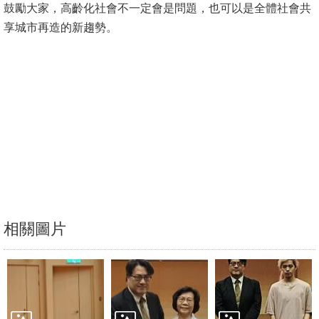
鼓勵大家，高齡化社會不一定會是問題，也可以是全體社會共
文
享城市再造的新趨勢。
件
心
輔
&
學
輔
捐
款
教
相關圖片
研
資
源
與
圖