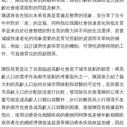
戰」。陳院長豐富的經驗和學識，為我們解析我國在進入超高
齡社會後需面對的問題及解方。
消
陳講座首先指出未來長壽是普遍且整齊的現象，並分享了古今
息
中外對於「老」的定義。同時指出我國社會快速老化與低生育
公
率是來自於社會整體的對生育的壓力與不同的生活選擇。若要
告
減緩快速老化的現象需要的是育兒照顧的資源而非單純的補
貼，例如：設計讓男性參與育兒的機制、可彈性調整時間的工
國
作、可負擔育兒的照顧體系。
際
化
陳院長更提出了在面臨超高齡社會底下城市規劃的願景：將高
高
齡人口的需求作為都市規劃的考量面向之一。陳講座介紹了義
教
大利的高齡人口如何在城市間移動與就醫的可近性，並與臺北
深
市高齢人口的分配狀況進行比較，發現除住在無電梯的公寓大
耕
廈可能造成高齡人口難以就醫外，步行距離長與人行環境不友
善的都市也會造成高齡人口就醫的困擾。最後陳院長根據資料
辦
指出，使用治療老化相關疾病的藥物同時降低多種年齡相關疾
法
病所產生的總經濟價值遠超過單獨治療各疾病效益加總，因此
及