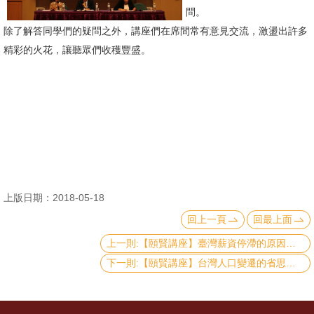
問。
消
除了解答同學們的疑問之外，講座們在席間常有意見交流，激盪出許多
息
精彩的火花，讓聽眾們收穫豐盛。
公
告
國
際
化
高
上版日期：2018-05-18
教
回上一頁
回最上面
深
耕
上一則:【頤賢講座】臺灣薪資停滯的原因及對策 - 王健全副院長-2018.05.17
下一則:【頤賢講座】台灣人口變遷的省思與政策意涵 - 陳小紅監察委員-2018.04.19
辦
法
及