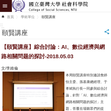
跳到主要內容區塊
進
首頁
學術單位
頤賢講座
階
搜
:::
尋
:::
頤賢講座
_
認
【頤賢講座】綜合討論：AI、數位經濟與網
識
學
路相關問题的探討-2018.05.03
院
文/李維倫
學
本周頤賢講座特別邀請詹婷
術
怡主委、孫基康總經理、于
單
孝斌執行長一同參與綜合討
位
論，針對「AI、數位經濟與
網路相關問题的探討」主
研
題，答覆在場聽眾們的提
究