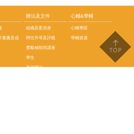
耕
辦法及文件
心輔&學輔
書
組織及委員會
心輔專區
計畫書及成
聘任升等及評鑑
學輔資源
獎勵補助與講座
學生
其他辦法
文件下載
會議紀錄