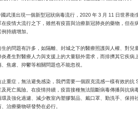
，中國武漢出現一個新型冠狀病毒流行，2020 年 3 月 11 日世界衛生
罩在疫情大流行之下，雖然有疫苗與治療新冠肺炎的藥物，但在
案例持續增加。
衍生的問題有許多，如隔離、封城之下的醫療照護與人權、對兒
肺炎產生對醫療人力與支援上的大量額外需求，而排擠其它疾病
傷、焦慮、抑鬱等相關問題也不能忽視。
止重症，無法避免感染，我們需要一個跟克流感一樣有效的抗 SAR
症及死亡風險。在疫情持續，疫苗接種無法阻斷病毒傳播與抗病
循環及強化過濾、減少教室內塑膠製品、戴口罩、勤洗手、保持
苗、治療藥物研發勢在必行。