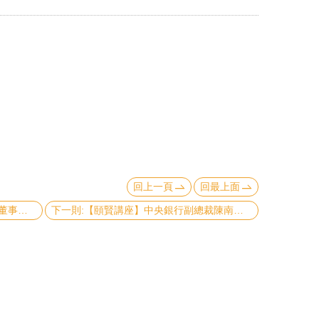
回上一頁
回最上面
上一則:【頤賢講座】台灣金融研訓院董事長吳中書教授：貨幣政策的短視與遠見-2022.04.14
下一則:【頤賢講座】中央銀行副總裁陳南光教授：持續性的「短暫性」通膨-2022.03.24