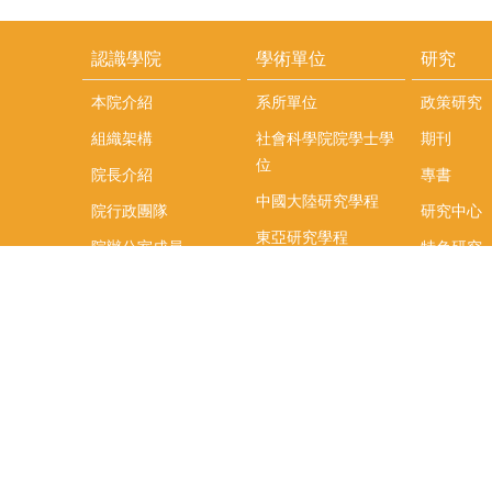
認識學院
學術單位
研究
本院介紹
系所單位
政策研究
組織架構
社會科學院院學士學
期刊
位
院長介紹
專書
中國大陸研究學程
院行政團隊
研究中心
東亞研究學程
院辦公室成員
特色研究
頤賢講座
榮譽事蹟
研究團隊
在職專班
場地租借
聯絡我們
捐款
教研資源與圖書館
學生實習
如何捐款
教室設備使用說明
實習資訊