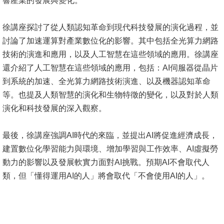
響產業的發展與變化。
消
徐講座探討了從人類認知革命到現代科技發展的演化過程，並
息
討論了加速運算對產業數位化的影響。其中包括全光算力網路
公
技術的演進和應用，以及人工智慧在這些領域的應用。徐講座
告
還介紹了人工智慧在這些領域的應用，包括：AI伺服器從晶片
到系統的加速、全光算力網路技術演進、以及機器認知革命
國
等。也提及人類智慧的演化和生物特徵的變化，以及對於人類
際
演化和科技發展的深入觀察。
化
高
最後，徐講座強調AI時代的來臨，並提出AI將促進經濟成長，
教
建置數位化學習能力與環境、增加學習與工作效率、AI虛擬勞
深
動力的影響以及發展軟實力面對AI挑戰。預期AI不會取代人
耕
類，但「懂得運用AI的人」將會取代「不會使用AI的人」。
辦
法
及