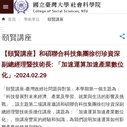
跳到主要內容區塊
進
首頁
學術單位
頤賢講座
階
搜
:::
尋
:::
頤賢講座
_
認
【頤賢講座】和碩聯合科技集團徐衍珍資深
識
學
副總經理暨技術長: 「加速運算加速產業數位
院
化」-2024.02.29
學
「頤賢講座-臺灣政經社問題與對策」本學期第一個主題為：
術
「科技發展對未來經濟、產業及學習、就業與生活的影響及挑
單
戰」，該主題第二場講座邀請和碩聯合科技集團徐衍珍資深副
位
總經理暨技術長擔任講座，講題為：「加速運算加速產業數位
研
化」。徐講座豐富的經驗和知識，為我們說明加速運算如何影
究