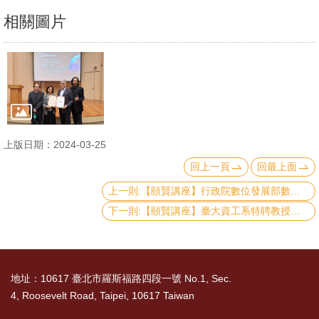
文
相關圖片
件
心
輔
&
學
輔
上版日期：2024-03-25
回上一頁
回最上面
捐
上一則:【頤賢講座】行政院數位發展部數位產業署呂正華署長: 「台灣數位產業的現在與未來」-2024.03.07
款
下一則:【頤賢講座】臺大資工系特聘教授、臺大醫院智慧醫療中心主任陳信希講座: 「人工智慧世代的機會與挑戰」-2024.02.22
教
研
資
地址：10617 臺北市羅斯福路四段一號 No.1, Sec.
源
4, Roosevelt Road, Taipei, 10617 Taiwan
與
圖