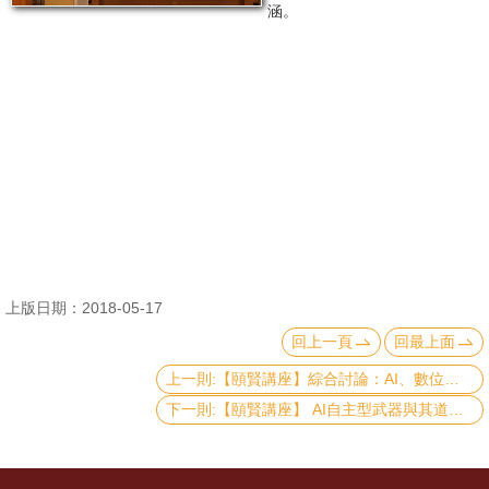
涵。
消
息
公
告
國
際
化
高
上版日期：2018-05-17
教
回上一頁
回最上面
深
耕
上一則:【頤賢講座】綜合討論：AI、數位經濟與網路相關問题的探討-2018.05.03
下一則:【頤賢講座】 AI自主型武器與其道德問題之探討 - 于孝斌講座－2018.04.19
辦
法
及