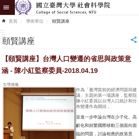
跳到主要內容區塊
進
首頁
學術單位
頤賢講座
階
搜
:::
尋
:::
頤賢講座
_
認
【頤賢講座】台灣人口變遷的省思與政策意
識
學
涵 - 陳小紅監察委員-2018.04.19
院
文/李維倫
學
作為「臺灣當前的經濟問題與建
議」主題的第一場講座，監察院
術
陳小紅委員以台灣人口統計和分
單
布變遷作為開頭，
位
並進一步申論台灣在少子化、高
齡化和頻繁國際移動三個面向面
研
臨的問題，討論相應的政策意
究