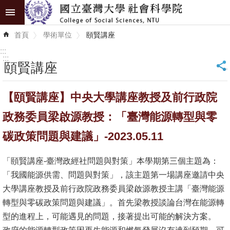
跳到主要內容區塊
進
首頁
學術單位
頤賢講座
階
搜
:::
尋
:::
頤賢講座
_
認
【頤賢講座】中央大學講座教授及前行政院
識
學
政務委員梁啟源教授：「臺灣能源轉型與零
院
碳政策問題與建議」-2023.05.11
學
「頤賢講座-臺灣政經社問題與對策」本學期第三個主題為：
術
「我國能源供需、問題與對策」，該主題第一場講座邀請中央
單
大學講座教授及前行政院政務委員梁啟源教授主講「臺灣能源
位
轉型與零碳政策問題與建議」。首先梁教授談論台灣在能源轉
研
型的進程上，可能遇見的問題，接著提出可能的解決方案。
究