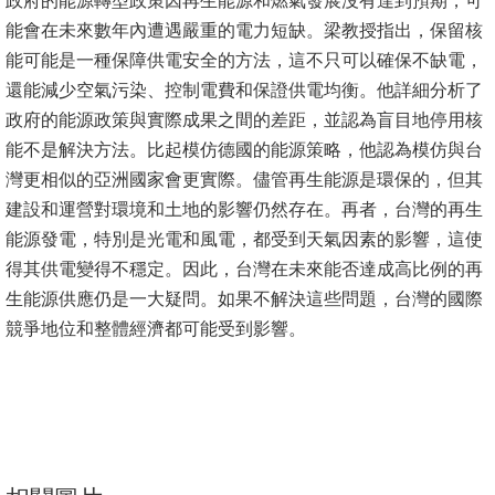
政府的能源轉型政策因再生能源和燃氣發展沒有達到預期，可
能會在未來數年內遭遇嚴重的電力短缺。梁教授指出，保留核
消
能可能是一種保障供電安全的方法，這不只可以確保不缺電，
息
還能減少空氣污染、控制電費和保證供電均衡。他詳細分析了
公
政府的能源政策與實際成果之間的差距，並認為盲目地停用核
告
能不是解決方法。比起模仿德國的能源策略，他認為模仿與台
灣更相似的亞洲國家會更實際。儘管再生能源是環保的，但其
國
建設和運營對環境和土地的影響仍然存在。再者，台灣的再生
際
能源發電，特別是光電和風電，都受到天氣因素的影響，這使
化
得其供電變得不穩定。因此，台灣在未來能否達成高比例的再
高
生能源供應仍是一大疑問。如果不解決這些問題，台灣的國際
教
競爭地位和整體經濟都可能受到影響。
深
耕
辦
法
及