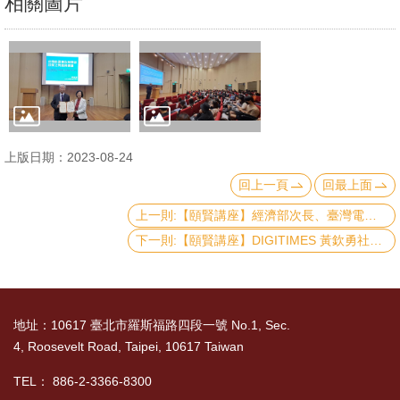
相關圖片
文
件
心
輔
&
學
上版日期：2023-08-24
輔
回上一頁
回最上面
上一則:【頤賢講座】經濟部次長、臺灣電力公司曾文生董事長及經濟部能源局莊銘池組長：「全球淨零趨勢下台灣能源發展的佈局策略」-2023.05.18
捐
款
下一則:【頤賢講座】DIGITIMES 黃欽勇社長：「半導體、供應鏈與區域分工的演化」-2023.05.04
教
研
地址：10617 臺北市羅斯福路四段一號 No.1, Sec.
資
4, Roosevelt Road, Taipei, 10617 Taiwan
源
與
TEL： 886-2-3366-8300
圖