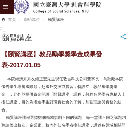
跳到主要內容區塊
進
首頁
學術單位
頤賢講座
階
搜
:::
尋
:::
頤賢講座
_
認
【頤賢講座】敦品勵學獎學金成果發
識
學
表-2017.01.05
院
本院經濟系系友鍾正宏先生現任敦吉科技公司董事長，為鼓勵本院
學
優秀學生培養國際觀，赴國外交換或實習，特設立「敦品勵學獎學
術
金」，此外並提供資金開設「頤賢講座」課程，敦聘各界學有專精人士
單
擔任講座，目的為增進學生對現實社會的了解，加強理論與實務的結
位
合。
頤賢講座課程選擇數個領域規劃不同的講題，每一堂課不同之講題均
研
聘請傑出校友、企業家、校內外知名學者擔任講座，講述各領域相關問
究