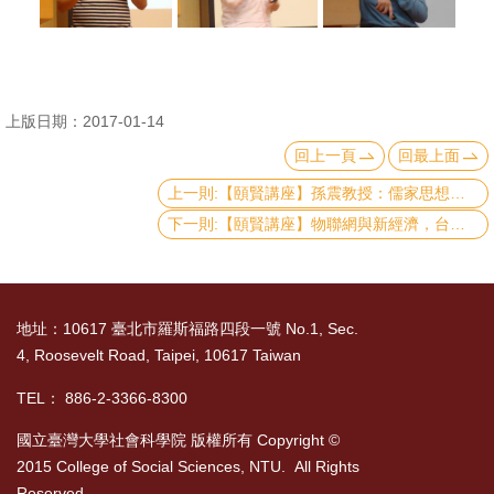
文
件
心
上版日期：2017-01-14
輔
回上一頁
回最上面
&
學
上一則:【頤賢講座】孫震教授：儒家思想與現代社會倫理-2017.02.23
輔
下一則:【頤賢講座】物聯網與新經濟，台灣的機會與挑戰 - 詹益鑑講座-2016.12.15
捐
款
地址：10617 臺北市羅斯福路四段一號 No.1, Sec.
教
4, Roosevelt Road, Taipei, 10617 Taiwan
研
TEL： 886-2-3366-8300
資
源
國立臺灣大學社會科學院 版權所有 Copyright ©
與
2015 College of Social Sciences, NTU. All Rights
圖
Reserved