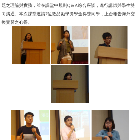
題之理論與實務，並在課堂中規劃Q＆A綜合座談，進行講師與學生雙
消
向溝通。本次課堂邀請7位敦品勵學獎學金得獎同學，上台報告海外交
息
換實習之心得。
公
告
國
際
化
高
教
深
耕
辦
法
及