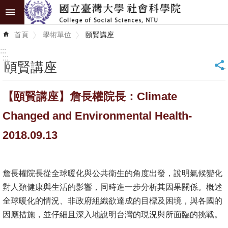
跳到主要內容區塊
進
首頁
學術單位
頤賢講座
階
搜
:::
尋
:::
頤賢講座
_
認
【頤賢講座】詹長權院長：Climate
識
學
Changed and Environmental Health-
院
2018.09.13
學
術
詹長權院長從全球暖化與公共衛生的角度出發，說明氣候變化
單
對人類健康與生活的影響，同時進一步分析其因果關係。概述
位
全球暖化的情況、非政府組織欲達成的目標及困境，與各國的
研
因應措施，並仔細且深入地說明台灣的現況與所面臨的挑戰。
究