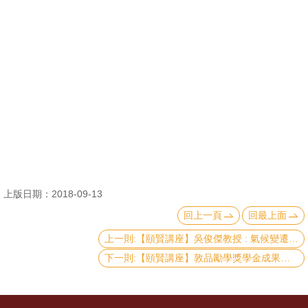
消
息
公
告
國
際
化
高
上版日期：2018-09-13
教
回上一頁
回最上面
深
耕
上一則:【頤賢講座】吳俊傑教授 : 氣候變遷科學 - 關鍵報告 Climate Change Sciences – Minority Report-2018.09.20
下一則:【頤賢講座】敦品勵學獎學金成果發表 -2018.06.21
辦
法
及