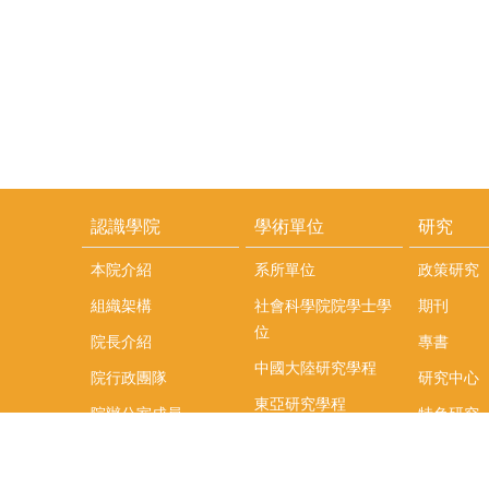
認識學院
學術單位
研究
本院介紹
系所單位
政策研究
組織架構
社會科學院院學士學
期刊
位
院長介紹
專書
中國大陸研究學程
院行政團隊
研究中心
東亞研究學程
院辦公室成員
特色研究
頤賢講座
榮譽事蹟
研究團隊
在職專班
場地租借