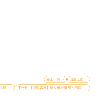
回上一頁
回最上面
上一則:【頤賢講座】未來電業面對的挑戰－能源是選擇題or是非題? 黃重球董事長-2015.12.17
下一則:【頤賢講座】建立低碳臺灣的四個要素 - 陳發林教授-2015.12.03