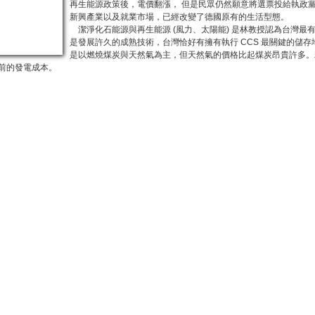
再生能源政策後，電價翻漲， 但是民眾仍然願意將選票投給執政
新興產業以及就業市場，已經改變了德國原有的生活型態。
潔淨化石能源與再生能源 (風力、太陽能) 是林教授認為台灣最有可能發展的低碳
是發展許久的成熟技術，台灣恰好有擁有執行 CCS 最關鍵的儲
是以燃燒煤炭與天然氣為主，但天然氣的價格比起煤炭昂貴許多。若
前的發電成本。