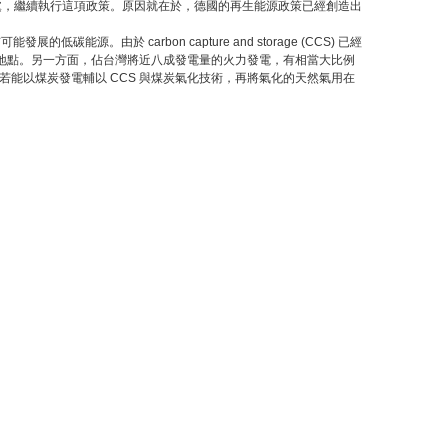
黨，繼續執行這項政策。原因就在於，德國的再生能源政策已經創造出
能源。由於 carbon capture and storage (CCS) 已經
存地點。另一方面，佔台灣將近八成發電量的火力發電，有相當大比例
能以煤炭發電輔以 CCS 與煤炭氣化技術，再將氣化的天然氣用在