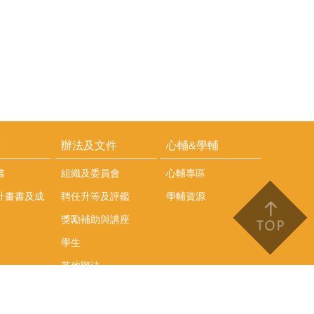
耕
辦法及文件
心輔&學輔
書
組織及委員會
心輔專區
計畫書及成
聘任升等及評鑑
學輔資源
獎勵補助與講座
學生
其他辦法
文件下載
會議紀錄