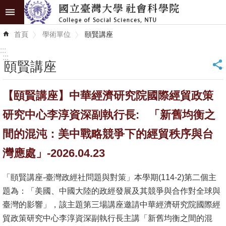
跳到主要內容區塊
進
首頁
學術單位
頤賢講座
階
搜
:::
尋
:::
頤賢講座
_
認
【頤賢講座】中華經濟研究院國際經貿政策
識
學
研究中心李淳資深副執行長: 「新舊均衡之
院
間的混沌：美中戰略競爭下的經貿秩序與台
學
灣應處」-2026.04.23
術
單
「頤賢講座-臺灣政經社問題與對策」本學期(114-2)第二個主
位
題為：「美國、中國大陸的政經發展及其競爭與合作對全球與
臺灣的影響」，該主題第三場講座邀請中華經濟研究院國際經
研
貿政策研究中心李淳資深副執行長主講「新舊均衡之間的混
究