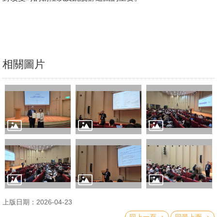
文
件
心
輔
相關圖片
&
學
輔
捐
款
教
研
資
源
上版日期：2026-04-23
與
圖