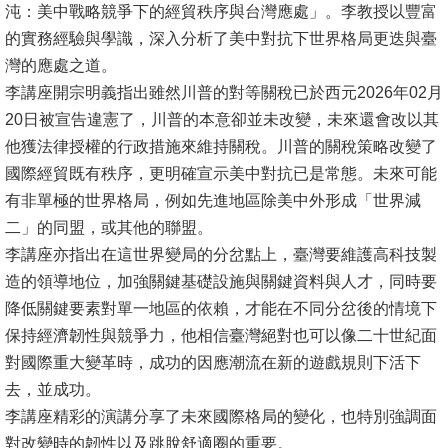
沌：美中戰略競爭下的經貿秩序與台灣應處」。李教授以豐富
消
的實務經驗與學識，深入分析了美中對抗下世界格局更迭與臺
息
灣的應處之道。
公
李講座開宗明義指出雖然川普的對等關稅已於西元2026年02月
告
20日被宣告違憲了，川普的本意卻並未改變，未來還會改以其
他獲法律授權的行政措施來維持關稅。川普的關稅策略改變了
國
國際經貿既有秩序，更明確宣示美中對抗已是常態。未來可能
際
有非單極的世界格局，例如先進地區除美中外形成「世界減
化
二」的同盟，或其他的聯盟。
李講座亦指出在這世界變局的分岔點上，臺灣要維護高科技製
高
造的領導地位，加強關鍵基礎設施與關鍵資料與人才，同時要
教
降低關鍵要素對單一地區的依賴，才能在不同分岔後的情境下
深
保持經濟韌性與競爭力，他相信臺灣絕對也可以像二十世紀面
耕
對國際重大變革時，成功的因應潮流在新的遊戲規則下活下
辦
去，並成功。
法
李講座精彩的演講分享了未來國際格局的變化，也特別強調面
及
對改變時的韌性以及跳脫舒適圈的重要。