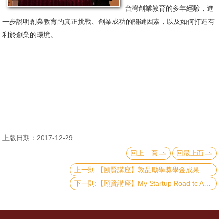
台灣創業教育的多年經驗，進
消
一步說明創業教育的真正挑戰、創業成功的關鍵因素，以及如何打造有
息
利於創業的環境。
公
告
國
際
化
高
上版日期：2017-12-29
教
回上一頁
回最上面
深
耕
上一則:【頤賢講座】敦品勵學獎學金成果發表 -2018.01.04
下一則:【頤賢講座】My Startup Road to AppWorks – 林之晨講座-2017.12.14
辦
法
及