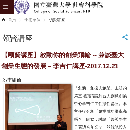
跳到主要內容區塊
進
首頁
學術單位
頤賢講座
階
搜
:::
尋
:::
頤賢講座
_
認
【頤賢講座】啟動你的創業飛輪 -- 兼談臺大
識
學
創業生態的發展 – 李吉仁講座-2017.12.21
院
文/李維倫
學
「創新、創投與創業」主題的
術
第三場演講請到台大創意創業
單
中心李吉仁主任擔任講座。李
位
主任從分析「創業成功機率高
嗎？」開始，討論「菁英學生
研
是否適合創業？」並就他投入
究