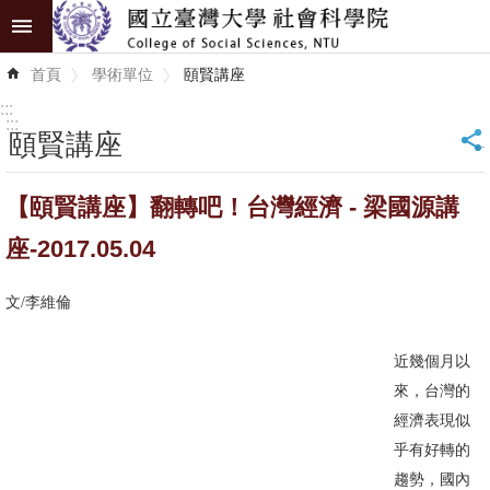
跳到主要內容區塊
進
首頁
學術單位
頤賢講座
階
搜
:::
尋
:::
頤賢講座
_
認
【頤賢講座】翻轉吧！台灣經濟 - 梁國源講
識
學
座-2017.05.04
院
文/李維倫
學
術
近幾個月以
單
來，台灣的
位
經濟表現似
乎有好轉的
研
趨勢，國內
究