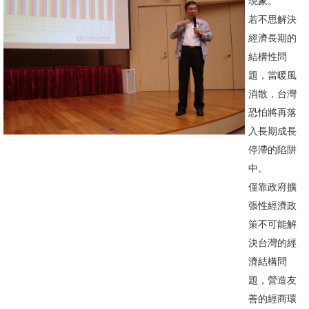
現象。
文
若不思解決
件
經濟長期的
結構性問
心
題，當暖風
輔
消散，台灣
&
恐怕將再落
學
入長期成長
輔
停滯的陷阱
捐
中。
款
僅靠政府擴
張性經濟政
教
策不可能解
研
決台灣的經
資
濟結構問
源
題，營造友
與
善的經商環
圖