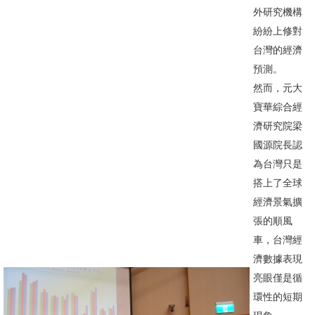
外研究機構
消
紛紛上修對
息
台灣的經濟
公
預測。
告
然而，元大
寶華綜合經
國
濟研究院梁
際
國源院長認
化
為台灣只是
高
搭上了全球
教
經濟景氣擴
深
張的順風
耕
車，台灣經
濟數據表現
辦
亮眼僅是循
法
環性的短期
及