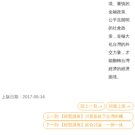
境、審慎的
書
金融政策、
館
公平且開明
的社會政
回
策，並極大
首
化台灣的外
頁
交力量，才
臺
能翻轉台灣
大
經濟的經濟
首
困境。
頁
上版日期：2017-05-16
網
回上一頁
回最上面
站
導
上一則:【頤賢講座】川普新政下台灣的機會與挑戰 – 林建甫講座-2017.05.11
覽
下一則:【頤賢講座】綜合討論：一例一休對勞工、產業、經濟的影響 - 辛炳隆、陳雄文、謝金河講座 -2017.04.13