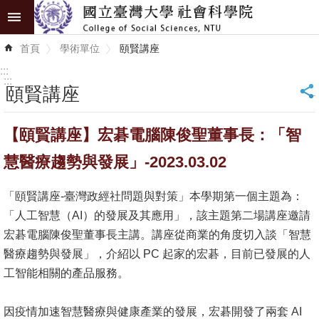
跳到主要內容區塊
進
首頁
學術單位
頤賢講座
階
搜
:::
尋
:::
頤賢講座
_
認
【頤賢講座】宏碁電腦陳俊聖董事長：「智
識
學
慧醫療趨勢與發展」-2023.03.02
院
「頤賢講座-臺灣政經社問題與對策」本學期第一個主題為：
學
「人工智慧（AI）的發展及其應用」，該主題第二場講座邀請
術
宏碁電腦陳俊聖董事長主講。講座從商業的角度切入談「智慧
單
醫療趨勢與發展」，介紹以 PC 起家的宏碁，目前已發展的人
位
工智能相關的產品服務。
研
因疫情加速智慧醫療與健康產業的發展，宏碁開發了兩套 AI
究