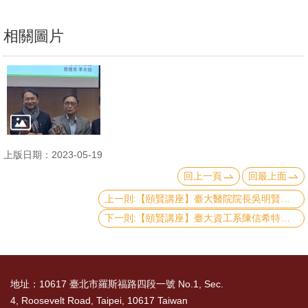
文
件
相關圖片
心
輔
&
學
輔
上版日期：2023-05-19
捐
回上一頁
回最上面
款
上一則:【頤賢講座】臺大醫院院長吳明賢教授：「我國智慧醫療的挑戰與機會」-2023.03.09
教
下一則:【頤賢講座】臺大資工系陳信希特聘教授教授：「人工智慧面面觀」-2023.02.23
研
資
源
地址：10617 臺北市羅斯福路四段一號 No.1, Sec.
與
4, Roosevelt Road, Taipei, 10617 Taiwan
圖