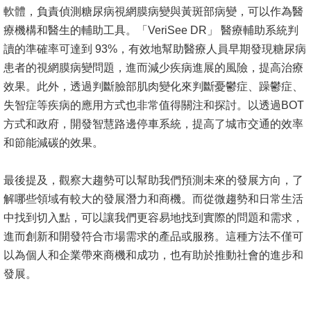
軟體，負責偵測糖尿病視網膜病變與黃斑部病變，可以作為醫
消
療機構和醫生的輔助工具。「VeriSee DR」 醫療輔助系統判
息
讀的準確率可達到 93%，有效地幫助醫療人員早期發現糖尿病
公
患者的視網膜病變問題，進而減少疾病進展的風險，提高治療
告
效果。此外，透過判斷臉部肌肉變化來判斷憂鬱症、躁鬱症、
失智症等疾病的應用方式也非常值得關注和探討。以透過BOT
國
方式和政府，開發智慧路邊停車系統，提高了城市交通的效率
際
和節能減碳的效果。
化
最後提及，觀察大趨勢可以幫助我們預測未來的發展方向，了
高
解哪些領域有較大的發展潛力和商機。而從微趨勢和日常生活
教
中找到切入點，可以讓我們更容易地找到實際的問題和需求，
深
進而創新和開發符合市場需求的產品或服務。這種方法不僅可
耕
以為個人和企業帶來商機和成功，也有助於推動社會的進步和
辦
發展。
法
及