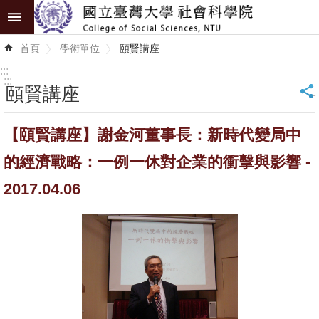
跳到主要內容區塊
進
首頁
學術單位
頤賢講座
階
搜
:::
尋
:::
頤賢講座
_
認
【頤賢講座】謝金河董事長：新時代變局中
識
學
的經濟戰略：一例一休對企業的衝擊與影響 -
院
2017.04.06
學
術
單
位
研
究