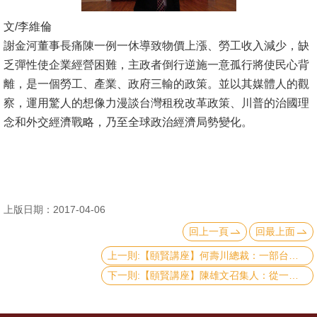
消
文/李維倫
息
謝金河董事長痛陳一例一休導致物價上漲、勞工收入減少，缺
公
乏彈性使企業經營困難，主政者倒行逆施一意孤行將使民心背
告
離，是一個勞工、產業、政府三輸的政策。並以其媒體人的觀
察，運用驚人的想像力漫談台灣租稅改革政策、川普的治國理
國
念和外交經濟戰略，乃至全球政治經濟局勢變化。
際
化
高
教
上版日期：2017-04-06
深
回上一頁
回最上面
耕
上一則:【頤賢講座】何壽川總裁：一部台灣經濟永續發展的微電影：永豐餘 92 年來所見證的歷史 - 2017.04.27
辦
下一則:【頤賢講座】陳雄文召集人：從一例一休看政府的決策品質 - 2017.03.30
法
及