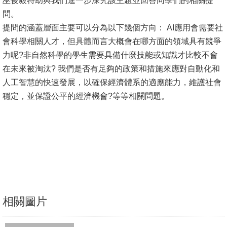
巫俊毅特助與我們進一步深究該主題並回答同學們的相關提
問。
消
提問的涵蓋層面主要可以分為以下幾個方向： AI應用會需要社
息
會科學相關人才，但具體而言大概會在哪方面的領域具有競爭
公
力呢?非自然科學的學生需要具備什麼技能或知識才比較不會
告
在未來被淘汰? 我們是否有足夠的政策和措施來應對自動化和
人工智慧的快速發展，以確保經濟體系的適應能力，維護社會
國
穩定，並保證公平的經濟機會?等等相關問題。
際
化
高
教
深
耕
辦
相關圖片
法
及