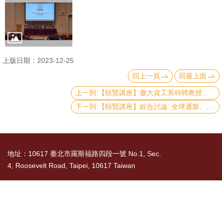
文
件
心
輔
上版日期：2023-12-25
&
回上一頁
回最上面
學
上一則:【頤賢講座】臺大資工系特聘教授、臺大醫院智慧醫療中心主任陳信希講座: 「人工智慧世代的機會與挑戰」-2024.02.22
輔
下一則:【頤賢講座】綜合討論: 全球通膨、升息與國際金融的變化對全球與台灣經濟的影響-2023.12.14
捐
款
地址：10617 臺北市羅斯福路四段一號 No.1, Sec.
教
4, Roosevelt Road, Taipei, 10617 Taiwan
研
資
TEL： 886-2-3366-8300
源
國立臺灣大學社會科學院 版權所有 Copyright ©
與
2015 College of Social Sciences, NTU. All Rights
圖