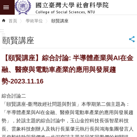
跳到主要內容區塊
進
首頁
學術單位
頤賢講座
階
搜
:::
尋
:::
頤賢講座
_
認
【頤賢講座】綜合討論: 半導體產業與AI在金
識
學
融、醫療與電動車產業的應用與發展趨
院
勢-2023.11.16
學
綜合討論二
術
「頤賢講座-臺灣政經社問題與對策」本學期第二個主題為：
單
「半導體產業與AI在金融、醫療與電動車產業的應用與發展趨
位
勢」，於該主題的綜合討論中，玉山金控科技長張智星科技
研
長、雲象科技創辦人及執行長葉肇元執行長與鴻海集團發言人
究