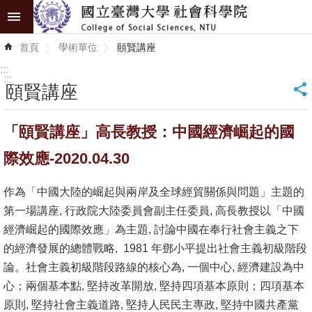
跳到主要內容區塊
進
首頁
學術單位
頤賢講座
階
搜
:::
尋
:::
頤賢講座
_
認
「頤賢講座」高長教授：中國經濟崛起的國
識
學
際效應-2020.04.30
院
作為「中國大陸的崛起與兩岸及全球經貿關係與問題」主題的
學
第一場講座, 行政院大陸委員會副主任委員, 高長教授以「中國
術
經濟崛起的國際效應」為主題, 討論中國在奉行社會主義之下
單
的經濟發展的總體戰略, 1981 年鄧小平提出社會主義初級階段
位
論。社會主義初級階段路線的核心為, 一個中心, 經濟建設為中
心；兩個基本點, 堅持改革開放, 堅持四項基本原則；四項基本
研
原則, 堅持社會主義道路, 堅持人民民主專政, 堅持中國共產黨
究