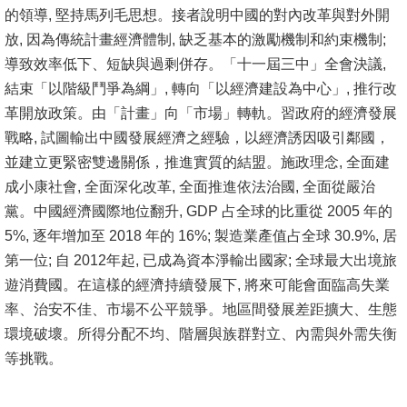
的領導, 堅持馬列毛思想。接者說明中國的對內改革與對外開
消
放, 因為傳統計畫經濟體制, 缺乏基本的激勵機制和約束機制;
息
導致效率低下、短缺與過剩併存。「十一屆三中」全會決議,
公
結束「以階級鬥爭為綱」, 轉向「以經濟建設為中心」, 推行改
告
革開放政策。由「計畫」向「市場」轉軌。習政府的經濟發展
戰略, 試圖輸出中國發展經濟之經驗，以經濟誘因吸引鄰國，
國
並建立更緊密雙邊關係，推進實質的結盟。施政理念, 全面建
際
成小康社會, 全面深化改革, 全面推進依法治國, 全面從嚴治
化
黨。中國經濟國際地位翻升, GDP 占全球的比重從 2005 年的
5%, 逐年增加至 2018 年的 16%; 製造業產值占全球 30.9%, 居
高
第一位; 自 2012年起, 已成為資本淨輸出國家; 全球最大出境旅
教
遊消費國。在這樣的經濟持續發展下, 將來可能會面臨高失業
深
率、治安不佳、市場不公平競爭。地區間發展差距擴大、生態
耕
環境破壞。所得分配不均、階層與族群對立、內需與外需失衡
辦
等挑戰。
法
及