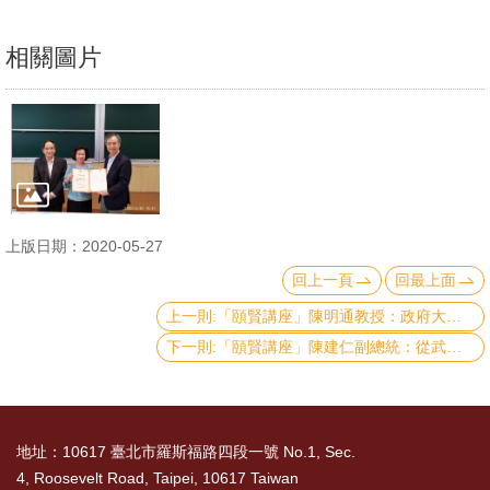
文
件
相關圖片
心
輔
&
學
輔
上版日期：2020-05-27
捐
回上一頁
回最上面
款
上一則:「頤賢講座」陳明通教授：政府大陸政策與兩岸關係-2020.05.07
教
下一則:「頤賢講座」陳建仁副總統：從武漢肺炎談臺灣防疫體系-2020.04.09
研
資
源
地址：10617 臺北市羅斯福路四段一號 No.1, Sec.
與
4, Roosevelt Road, Taipei, 10617 Taiwan
圖