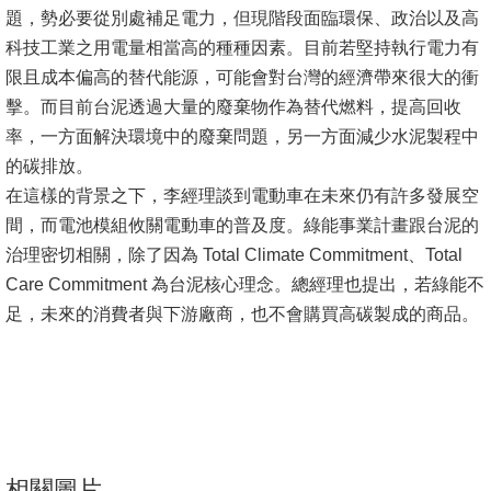
題，勢必要從別處補足電力，但現階段面臨環保、政治以及高
消
科技工業之用電量相當高的種種因素。目前若堅持執行電力有
息
限且成本偏高的替代能源，可能會對台灣的經濟帶來很大的衝
公
擊。而目前台泥透過大量的廢棄物作為替代燃料，提高回收
告
率，一方面解決環境中的廢棄問題，另一方面減少水泥製程中
的碳排放。
國
在這樣的背景之下，李經理談到電動車在未來仍有許多發展空
際
間，而電池模組攸關電動車的普及度。綠能事業計畫跟台泥的
化
治理密切相關，除了因為 Total Climate Commitment、Total
Care Commitment 為台泥核心理念。總經理也提出，若綠能不
高
足，未來的消費者與下游廠商，也不會購買高碳製成的商品。
教
深
耕
辦
法
及
相關圖片