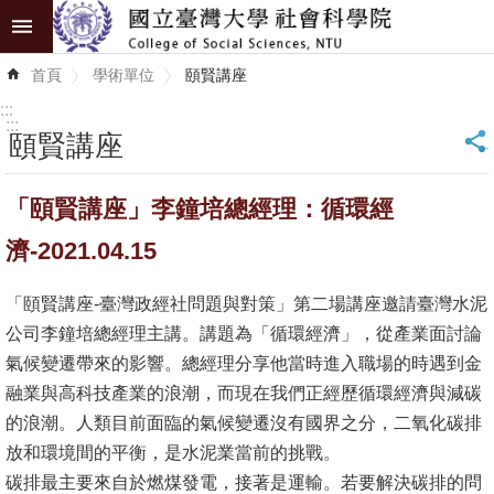
跳到主要內容區塊
進
首頁
學術單位
頤賢講座
階
搜
:::
尋
:::
頤賢講座
_
認
「頤賢講座」李鐘培總經理：循環經
識
學
濟-2021.04.15
院
「頤賢講座-臺灣政經社問題與對策」第二場講座邀請臺灣水泥
學
公司李鐘培總經理主講。講題為「循環經濟」，從產業面討論
術
氣候變遷帶來的影響。總經理分享他當時進入職場的時遇到金
單
融業與高科技產業的浪潮，而現在我們正經歷循環經濟與減碳
位
的浪潮。人類目前面臨的氣候變遷沒有國界之分，二氧化碳排
放和環境間的平衡，是水泥業當前的挑戰。
研
碳排最主要來自於燃煤發電，接著是運輸。若要解決碳排的問
究