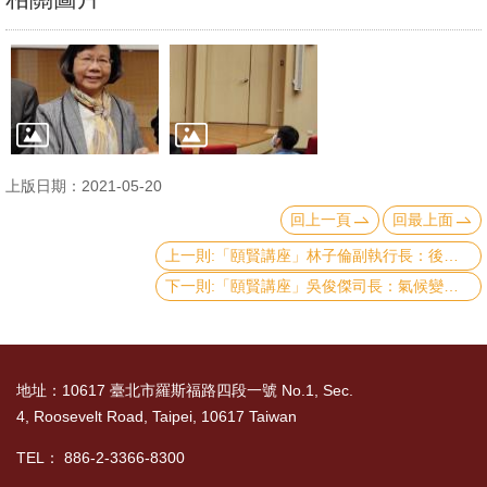
文
件
心
輔
&
學
上版日期：2021-05-20
輔
回上一頁
回最上面
上一則:「頤賢講座」林子倫副執行長：後疫情時代全球氣候政治與能源轉型新趨勢-2021.04.29
捐
下一則:「頤賢講座」吳俊傑司長：氣候變遷科學-關鍵報告-2021.04.08
款
教
研
地址：10617 臺北市羅斯福路四段一號 No.1, Sec.
資
4, Roosevelt Road, Taipei, 10617 Taiwan
源
與
TEL： 886-2-3366-8300
圖