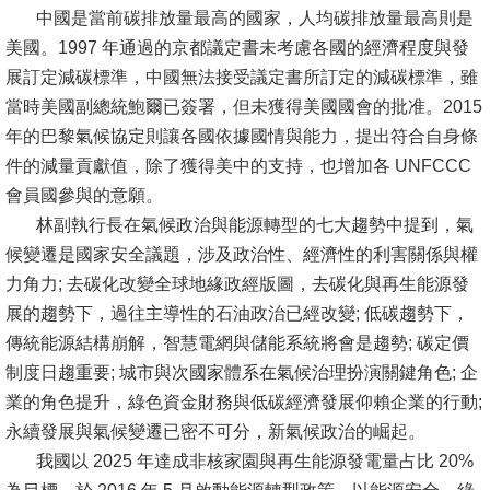
中國是當前碳排放量最高的國家，人均碳排放量最高則是
消
美國。1997 年通過的京都議定書未考慮各國的經濟程度與發
息
展訂定減碳標準，中國無法接受議定書所訂定的減碳標準，雖
公
當時美國副總統鮑爾已簽署，但未獲得美國國會的批准。2015
告
年的巴黎氣候協定則讓各國依據國情與能力，提出符合自身條
件的減量貢獻值，除了獲得美中的支持，也增加各 UNFCCC
國
會員國參與的意願。
際
林副執行長在氣候政治與能源轉型的七大趨勢中提到，氣
化
候變遷是國家安全議題，涉及政治性、經濟性的利害關係與權
力角力; 去碳化改變全球地緣政經版圖，去碳化與再生能源發
高
展的趨勢下，過往主導性的石油政治已經改變; 低碳趨勢下，
教
傳統能源結構崩解，智慧電網與儲能系統將會是趨勢; 碳定價
深
制度日趨重要; 城市與次國家體系在氣候治理扮演關鍵角色; 企
耕
業的角色提升，綠色資金財務與低碳經濟發展仰賴企業的行動;
辦
永續發展與氣候變遷已密不可分，新氣候政治的崛起。
法
我國以 2025 年達成非核家園與再生能源發電量占比 20%
及