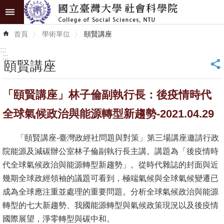
跳到主要內容區塊
進
首頁
學術單位
頤賢講座
階
搜
:::
尋
:::
頤賢講座
_
認
「頤賢講座」林子倫副執行長：後疫情時代
識
學
全球氣候政治與能源轉型新趨勢-2021.04.29
院
「頤賢講座-臺灣政經社問題與對策」第三場講座邀請行政
學
院能源及減碳辦公室林子倫副執行長主講。講題為「後疫情時
術
代全球氣候政治與能源轉型新趨勢」。從時代雜誌的封面與近
單
幾期全球政經領袖的議題可看到，極端氣候與全球氣候變遷已
位
成為全球應注重並處理的重要問題。分析全球氣候政治與能源
轉型的七大新趨勢、我國能源轉型與氣候政策現況以及後疫情
研
國際展望，淨零轉型與碳中和。
究