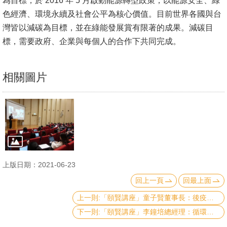
為目標，於 2016 年 5 月啟動能源轉型政策，以能源安全、綠
文
色經濟、環境永續及社會公平為核心價值。目前世界各國與台
件
灣皆以減碳為目標，並在綠能發展賞有限著的成果。減碳目
標，需要政府、企業與每個人的合作下共同完成。
心
輔
&
相關圖片
學
輔
捐
款
教
上版日期：2021-06-23
研
回上一頁
回最上面
資
上一則:「頤賢講座」童子賢董事長：後疫情時代國際局勢中的台灣產業-2021.05.13
源
下一則:「頤賢講座」李鐘培總經理：循環經濟-2021.04.15
與
圖