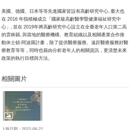
文
美國、德國、日本等等先進國家皆設有高齡研究中心, 臺大也
件
在 2016 年指積極成立「國家級高齡醫學暨健康福祉研究中
心
心」, 並在 2019年將高齡研究中心設立在全臺老年人口第二高
輔
的雲林縣, 與當地的醫療機構、教育組織以及相關產業合作推
&
動休士頓-阿波羅計畫，除了提供醫療服務、遠距醫療服務好醫
學
療教育等等，同時也藉由分析老年人的相關資訊，更清楚未來
輔
政策的執行目標與方法。
捐
相關圖片
款
教
研
資
源
與
上版日期：2022-06-21
圖