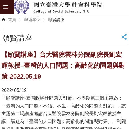
跳到主要內容區塊
進
首頁
學術單位
頤賢講座
階
搜
:::
尋
:::
頤賢講座
_
認
【頤賢講座】台大醫院雲林分院副院長劉宏
識
學
輝教授–臺灣的人口問題：高齡化的問題與對
院
策-2022.05.19
學
2022/ 05/ 19
術
「頤賢講座-臺灣政經社問題與對策」本學期第三個主題為：
單
「臺灣的人口問題：不婚、不生、高齡化的問題與對策」，該
位
主題第二場講座邀請台大醫院雲林分院副院長劉宏輝教授主
研
講。講題為「臺灣的人口問題：高齡化的問題與對策」。副院
究