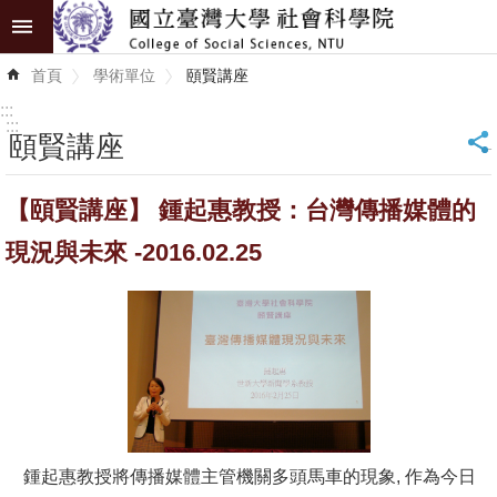
跳到主要內容區塊
進
首頁
學術單位
頤賢講座
階
搜
:::
尋
:::
頤賢講座
_
認
【頤賢講座】 鍾起惠教授：台灣傳播媒體的
識
學
現況與未來 -2016.02.25
院
學
術
單
位
研
鍾起惠教授將傳播媒體主管機關多頭馬車的現象, 作為今日
究