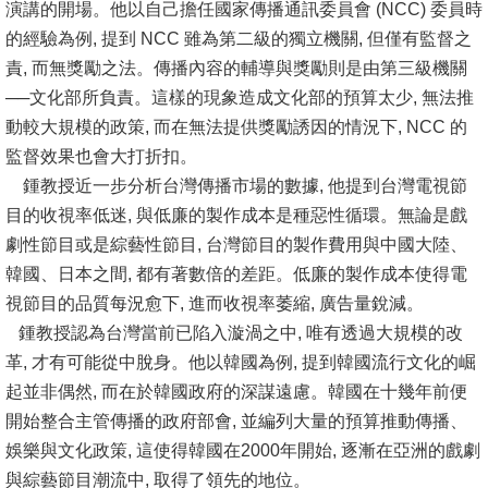
演講的開場。他以自己擔任國家傳播通訊委員會 (NCC) 委員時
的經驗為例, 提到 NCC 雖為第二級的獨立機關, 但僅有監督之
消
責, 而無獎勵之法。傳播內容的輔導與獎勵則是由第三級機關
息
──文化部所負責。這樣的現象造成文化部的預算太少, 無法推
公
動較大規模的政策, 而在無法提供獎勵誘因的情況下, NCC 的
告
監督效果也會大打折扣。
國
鍾教授近一步分析台灣傳播市場的數據, 他提到台灣電視節
際
目的收視率低迷, 與低廉的製作成本是種惡性循環。無論是戲
化
劇性節目或是綜藝性節目, 台灣節目的製作費用與中國大陸、
韓國、日本之間, 都有著數倍的差距。低廉的製作成本使得電
高
視節目的品質每況愈下, 進而收視率萎縮, 廣告量銳減。
教
鍾教授認為台灣當前已陷入漩渦之中, 唯有透過大規模的改
深
革, 才有可能從中脫身。他以韓國為例, 提到韓國流行文化的崛
耕
起並非偶然, 而在於韓國政府的深謀遠慮。韓國在十幾年前便
辦
開始整合主管傳播的政府部會, 並編列大量的預算推動傳播、
法
娛樂與文化政策, 這使得韓國在2000年開始, 逐漸在亞洲的戲劇
及
與綜藝節目潮流中, 取得了領先的地位。