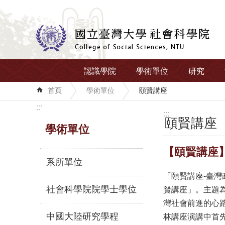
跳到主要內容區塊
認識學院
學術單位
研究
首頁
學術單位
頤賢講座
:::
:::
頤賢講座
學術單位
【頤賢講座】
系所單位
「頤賢講座-臺
社會科學院院學士學位
賢講座」。主題
灣社會前進的心
中國大陸研究學程
林講座演講中首