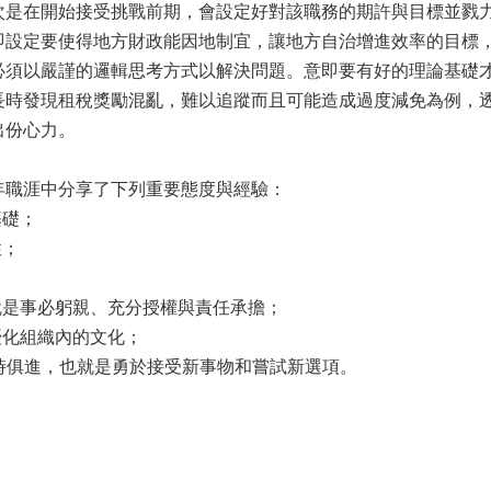
次是在開始接受挑戰前期，會設定好對該職務的期許與目標並戮
即設定要使得地方財政能因地制宜，讓地方自治增進效率的目標
必須以嚴謹的邏輯思考方式以解決問題。意即要有好的理論基礎
長時發現租稅獎勵混亂，難以追蹤而且可能造成過度減免為例，
出份心力。
年職涯中分享了下列重要態度與經驗：
基礎；
性；
就是事必躬親、充分授權與責任承擔；
優化組織內的文化；
與時俱進，也就是勇於接受新事物和嘗試新選項。