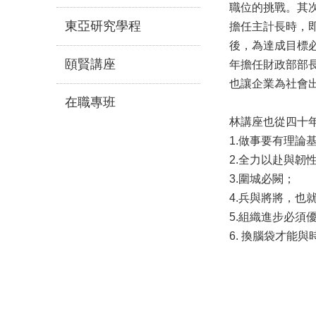
職位的挑戰。其
東亞研究學程
擔任主計長時，
後，為達成目標
頤賢講座
年擔任財政部部
也讓企業為社會
在職專班
林講座也從四十
1.做事要有理論
2.全力以赴與韌
3.圍城必闕；
4.兵與將將，也
5.組織進步必須
6. 換腦袋才能