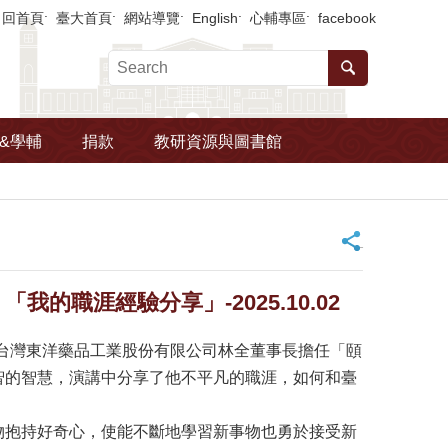
回首頁
臺大首頁
網站導覽
English
心輔專區
facebook
&學輔
捐款
教研資源與圖書館
_
職涯經驗分享」-2025.10.02
台灣東洋藥品工業股份有限公司林全董事長擔任「頤
智的智慧，演講中分享了他不平凡的職涯，如何和臺
物抱持好奇心，使能不斷地學習新事物也勇於接受新