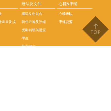
耕
辦法及文件
心輔&學輔
書
組織及委員會
心輔專區
計畫書及成
聘任升等及評鑑
學輔資源
獎勵補助與講座
學生
其他辦法
文件下載
會議紀錄