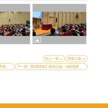
回上一頁
回最上面
上一則:【頤賢講座】關渡醫院院長陳亮恭院長: 「以城市發展眼光回應超高齡社會的多元挑戰」-2025.10.09
下一則:【頤賢講座】綜合討論：AI的發展及 AI在醫療、健康、照護產業的發展與應用-2025.09.25