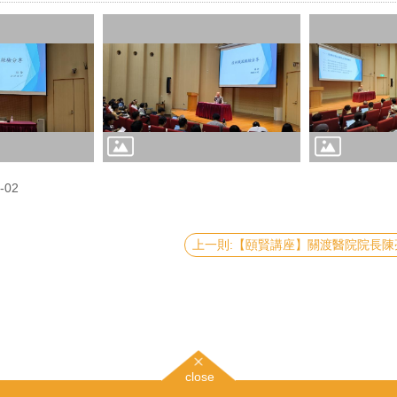
-02
close