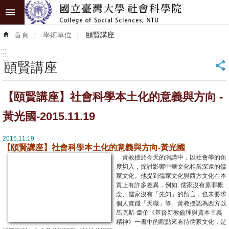
跳到主要內容區塊
進
首頁
學術單位
頤賢講座
階
搜
:::
尋
:::
頤賢講座
_
認
【頤賢講座】社會科學本土化的意義與方向 -
識
學
黃光國-2015.11.19
院
2015.11.19
【頤賢講座】社會科學本土化的意義與方向-黃光國
學
黃教授於今天的演講中，以社會學的角
術
度切入，探討影響中華文化相當深遠的儒
單
家文化。他提到儒家文化與西方文化在本
質上有許多差異，例如: 儒家沒有原罪概
位
念、儒家沒有「先知」的預言，也未要求
個人實踐「天職」等。黃教授認為西方以
研
馬克斯·韋伯《基督新教倫理與資本主義
精神》一書中的觀點來看待儒家文化，是
究