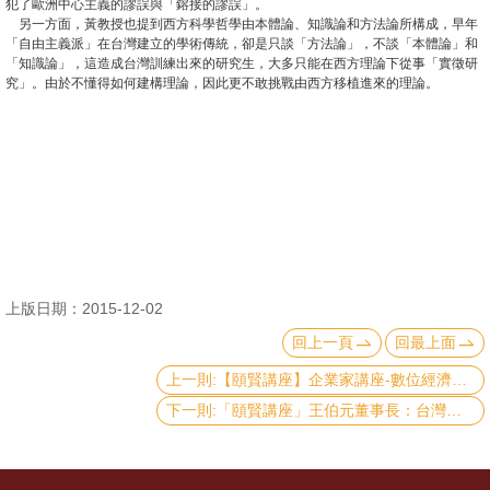
犯了歐洲中心主義的謬誤與「鎔接的謬誤」。
另一方面，黃教授也提到西方科學哲學由本體論、知識論和方法論所構成，早年
消
「自由主義派」在台灣建立的學術傳統，卻是只談「方法論」，不談「本體論」和
「知識論」，這造成台灣訓練出來的研究生，大多只能在西方理論下從事「實徵研
息
究」。由於不懂得如何建構理論，因此更不敢挑戰由西方移植進來的理論。
公
告
國
際
化
高
上版日期：2015-12-02
教
回上一頁
回最上面
深
耕
上一則:【頤賢講座】企業家講座-數位經濟下銀行的變與不變 - 蔡明忠-2015.11.26
下一則:「頤賢講座」王伯元董事長：台灣產業發展(高科技•創投•私募基金)-2015.10.29
辦
法
及