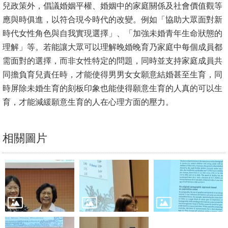
兒政策外，倡議婚姻平權、婚姻中的家庭關係及社會價值觀等
文
應與時俱進，以符合現今時代的改變。例如「協助大眾面對新
件
時代女性角色與自我實現選擇」、「加強未婚青年生命狀態的
心
理解」等。若能讓大眾可以理解晚婚晚育乃家庭中每個成員都
輔
需面對的選擇，而非女性特定的問題，同時並支持家庭成員共
&
同擔負育兒責任時，才能使得男男女女願意結婚甚至生育，同
學
時屏除未婚生育的刻板印象也能使得願意生育的人真的可以生
輔
育，才能減緩願意生育的人在心理方面的壓力。
捐
相關圖片
款
教
研
資
源
與
圖