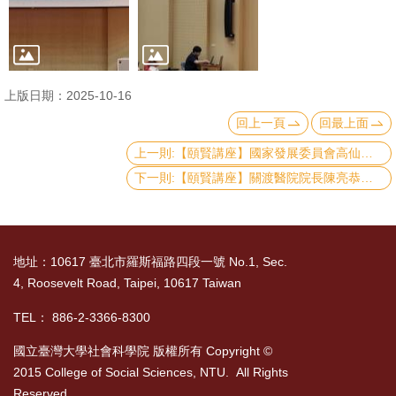
書
館
回
上版日期：2025-10-16
首
回上一頁
回最上面
頁
上一則:【頤賢講座】國家發展委員會高仙桂副主委: 「化少子高齡挑戰為成長契機」-2025.10.30
下一則:【頤賢講座】關渡醫院院長陳亮恭院長: 「以城市發展眼光回應超高齡社會的多元挑戰」-2025.10.09
臺
大
首
頁
地址：10617 臺北市羅斯福路四段一號 No.1, Sec.
4, Roosevelt Road, Taipei, 10617 Taiwan
網
站
TEL： 886-2-3366-8300
導
國立臺灣大學社會科學院 版權所有 Copyright ©
覽
2015 College of Social Sciences, NTU. All Rights
Reserved