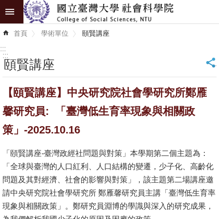
跳到主要內容區塊
進
首頁
學術單位
頤賢講座
階
搜
:::
尋
:::
頤賢講座
_
認
【頤賢講座】中央研究院社會學研究所鄭雁
識
學
馨研究員: 「臺灣低生育率現象與相關政
院
策」-2025.10.16
學
「頤賢講座-臺灣政經社問題與對策」本學期第二個主題為：
術
「全球與臺灣的人口紅利、人口結構的變遷，少子化、高齡化
單
問題及其對經濟、社會的影響與對策」，該主題第二場講座邀
位
請中央研究院社會學研究所 鄭雁馨研究員主講「臺灣低生育率
研
現象與相關政策」。鄭研究員淵博的學識與深入的研究成果，
究