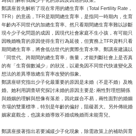
為我們解析我國少子化的原因及因應的政策。
鄭講座首先解析了現在常用的總生育率（Total Fertility Rate，
消
TFR）的意函，TFR是期間總生育率，是指同一時期內，生育
息
年齡內不同世代的加總生育率。然只看期間總生育率難以診斷
公
現今少子化問題的成因，因現代社會家庭不生小孩，有可能只
告
因晚婚晚育的原因使得生育行為延後，但實務上TFR資料只看
期間總生育率，將會低估世代的實際生育水準。鄭講座建議以
國
「同世代、跨期間的總生育率」衡量，才能判斷社會上是否真
際
的有「生育個數減少」的狀況，以避免因不同世代快速變化及
化
想法的差異導致總生育率改變的假象。
高
鄭講座研究指出少子化最重要的原因是未婚（不是不婚）及晚
教
婚。她利用調查研究探討未婚的原因主要是: 兩性對理想關係
深
與婚姻的理解與想像有落差，因此媒合不易，兩性面對的婚姻
耕
市場的雙重標準，特別是年齡的偏好，阻礙甚大。另外傳統婚
姻家庭觀念，也讓未婚導致不婚或晚婚而未能育兒。
辦
法
鄭講座接著指出若要減緩少子化現象，除需政策上的補助與育
及