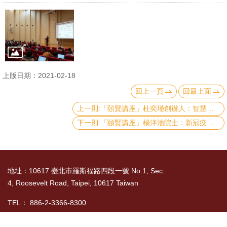
文
件
心
輔
&
上版日期：2021-02-18
學
回上一頁
回最上面
輔
上一則:「頤賢講座」杜奕瑾創辦人：智慧生活與 AI 產業發展-2021.02.25
捐
下一則:「頤賢講座」楊泮池院士：新冠疫情是臺灣發展精準健康生醫產業之契機-2020.12.24
款
教
地址：10617 臺北市羅斯福路四段一號 No.1, Sec.
研
4, Roosevelt Road, Taipei, 10617 Taiwan
資
源
TEL： 886-2-3366-8300
與
國立臺灣大學社會科學院 版權所有 Copyright ©
圖