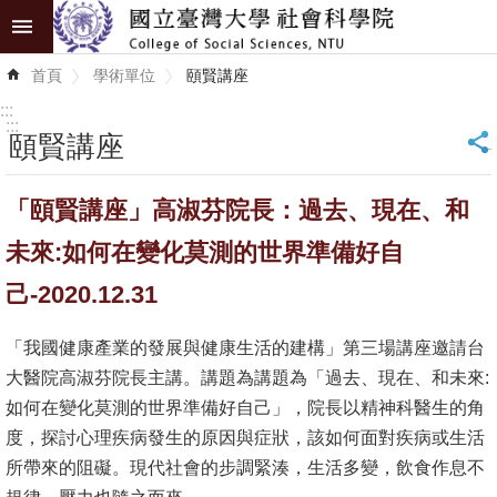
跳到主要內容區塊
進
首頁
學術單位
頤賢講座
階
搜
:::
尋
:::
頤賢講座
_
認
「頤賢講座」高淑芬院長：過去、現在、和
識
學
未來:如何在變化莫測的世界準備好自
院
己-2020.12.31
學
「我國健康產業的發展與健康生活的建構」第三場講座邀請台
術
大醫院高淑芬院長主講。講題為講題為「過去、現在、和未來:
單
如何在變化莫測的世界準備好自己」，院長以精神科醫生的角
位
度，探討心理疾病發生的原因與症狀，該如何面對疾病或生活
研
所帶來的阻礙。現代社會的步調緊湊，生活多變，飲食作息不
究