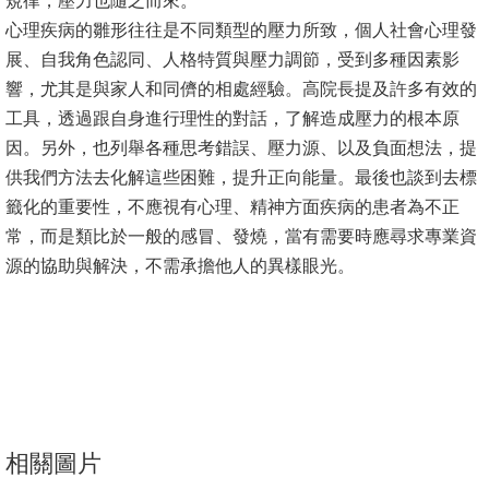
規律，壓力也隨之而來。
心理疾病的雛形往往是不同類型的壓力所致，個人社會心理發
消
展、自我角色認同、人格特質與壓力調節，受到多種因素影
息
響，尤其是與家人和同儕的相處經驗。高院長提及許多有效的
公
工具，透過跟自身進行理性的對話，了解造成壓力的根本原
告
因。另外，也列舉各種思考錯誤、壓力源、以及負面想法，提
供我們方法去化解這些困難，提升正向能量。最後也談到去標
國
籤化的重要性，不應視有心理、精神方面疾病的患者為不正
際
常，而是類比於一般的感冒、發燒，當有需要時應尋求專業資
化
源的協助與解決，不需承擔他人的異樣眼光。
高
教
深
耕
辦
法
相關圖片
及