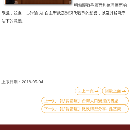
明相關戰爭層面和倫理層面的
消
爭議，並進一步討論 AI 自主型武器對現代戰爭的影響，以及其於戰爭
息
法下的意義。
公
告
國
際
化
高
上版日期：2018-05-04
教
回上一頁
回最上面
深
耕
上一則:【頤賢講座】台灣人口變遷的省思與政策意涵 - 陳小紅監察委員-2018.04.19
下一則:【頤賢講座】微軟轉型分享- 孫基康講座－2018.04.12
辦
法
及