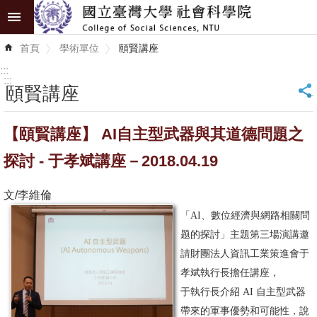
跳到主要內容區塊
進
首頁
學術單位
頤賢講座
階
搜
:::
尋
:::
頤賢講座
_
認
【頤賢講座】 AI自主型武器與其道德問題之
識
學
探討 - 于孝斌講座－2018.04.19
院
文/李維倫
學
「AI、數位經濟與網路相關問
術
题的探討」主題第三場演講邀
單
請財團法人資訊工業策進會于
位
孝斌執行長擔任講座，
于執行長介紹 AI 自主型武器
研
帶來的軍事優勢和可能性，說
究