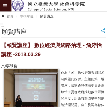
跳到主要內容區塊
進
首頁
學術單位
頤賢講座
階
搜
:::
尋
:::
頤賢講座
_
認
【頤賢講座】 數位經濟與網路治理 - 詹婷怡
識
學
講座 -2018.03.29
院
文/李維倫
學
作為「AI、數位經濟與網路相
術
關問题的探討」主題的第一場
單
講座，國家通訊傳播委員會詹
位
婷怡主委從政府推動數位匯流
的角度，討論寬頻環境中的網
研
路治理問題。詹主委認為數位
究