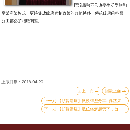
匯流趨勢不只改變生活型態和
消
產業商業模式，更將促成政府管制政策的典範轉移，傳統政府的科層、
息
分工都必須相應調整。
公
告
國
際
化
高
上版日期：2018-04-20
教
回上一頁
回最上面
深
耕
上一則:【頤賢講座】微軟轉型分享- 孫基康講座－2018.04.12
下一則:【頤賢講座】數位經濟趨勢下，台灣產業機會與佈局 - 蘇孟宗講座 -2018.03.15
辦
法
及