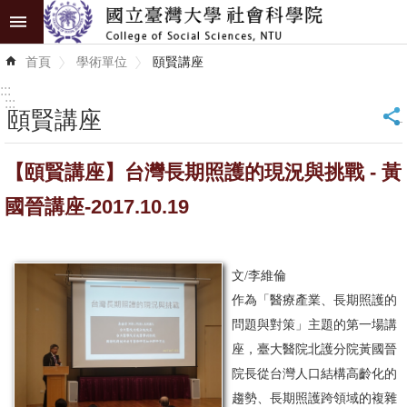
跳到主要內容區塊
進
首頁
學術單位
頤賢講座
階
搜
:::
尋
:::
頤賢講座
_
認
【頤賢講座】台灣長期照護的現況與挑戰 - 黃
識
學
國晉講座-2017.10.19
院
學
文/李維倫
術
作為「醫療產業、長期照護的
單
問題與對策」主題的第一場講
位
座，臺大醫院北護分院黃國晉
院長從台灣人口結構高齡化的
研
趨勢、長期照護跨領域的複雜
究