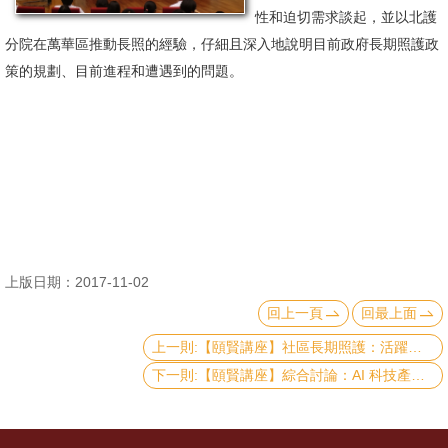
性和迫切需求談起，並以北護
消
分院在萬華區推動長照的經驗，仔細且深入地說明目前政府長期照護政
息
策的規劃、目前進程和遭遇到的問題。
公
告
國
際
化
高
上版日期：2017-11-02
教
回上一頁
回最上面
深
耕
上一則:【頤賢講座】社區長期照護：活躍老化與善終–胡文郁講座 -2017.10.26
下一則:【頤賢講座】綜合討論：AI 科技產業的發展與競爭力–陳銘憲講座、簡立峰講座、許有進講座 -2017.10.12
辦
法
及