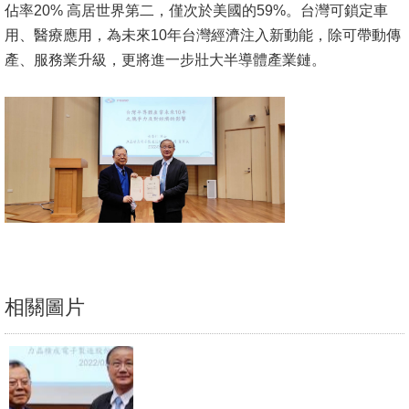
佔率20% 高居世界第二，僅次於美國的59%。台灣可鎖定車
文
用、醫療應用，為未來10年台灣經濟注入新動能，除可帶動傳
件
產、服務業升級，更將進一步壯大半導體產業鏈。
心
輔
&
學
輔
捐
款
教
相關圖片
研
資
源
與
圖