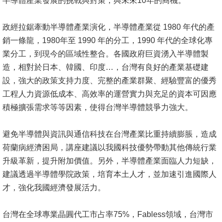
半導體產業發展的挑戰與對策，與未來10年的商機。
消
政經拉鋸牽動半導體產業演化，半導體產業從 1980 年代的產
息
銷一條龍，1980年至 1990 年的分工，1990 年代的全球化專
公
業分工，到現今的區域性整合。各國政府巨資湧入半導體製
告
造，相對於日本、韓國、印度…，台灣有良好的產業基礎建
設，強大的政策支持力度、完整的產業群聚、經驗豐富的優秀
國
工程人力資源低成本、高效率的運營實力與充足的資本可因應
際
積極擴張需求等等因素，使得台灣半導體競爭力強大。
化
高
避免半導體與資訊與通信科技在台灣產業比重持續膨脹，造成
教
荷蘭病經濟困局，講座建議以我國科技優勢帶動其他傳統行業
深
升級革新，提升附加價值。另外，半導體產業面臨人力短缺，
耕
建議透過半導體學院政策，培育本土人才，並加速引進國際人
才，強化我國經濟發展活力。
辦
法
台灣在全球專業晶圓代工市占率75%，Fabless領域，台灣市
及