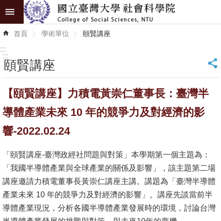
跳到主要內容區塊
進
首頁
學術單位
頤賢講座
階
搜
:::
尋
:::
頤賢講座
_
認
【頤賢講座】力積電黃崇仁董事長：臺灣半
識
學
導體產業未來 10 年的競爭力及對經濟的影
院
響-2022.02.24
學
「頤賢講座-臺灣政經社問題與對策」本學期第一個主題為：
術
「我國半導體產業與全球產業的關係及影響」，該主題第二場
單
講座邀請力積電董事長黃崇仁講座主講。講題為「臺灣半導體
位
產業未來 10 年的競爭力及對經濟的影響」。講座先談當前半
研
導體產業現況，分析各國半導體產業發展時的環境，討論台灣
究