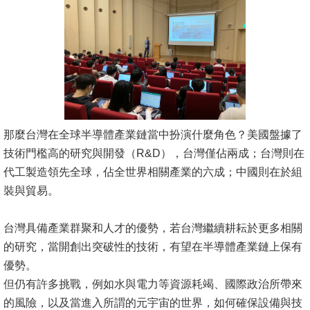
文
件
心
輔
&
學
那麼台灣在全球半導體產業鏈當中扮演什麼角色？美國盤據了
輔
技術門檻高的研究與開發（R&D），台灣僅佔兩成；台灣則在
捐
代工製造領先全球，佔全世界相關產業的六成；中國則在於組
款
裝與貿易。
教
台灣具備產業群聚和人才的優勢，若台灣繼續耕耘於更多相關
研
的研究，當開創出突破性的技術，有望在半導體產業鏈上保有
資
優勢。
源
但仍有許多挑戰，例如水與電力等資源耗竭、國際政治所帶來
與
的風險，以及當進入所謂的元宇宙的世界，如何確保設備與技
圖