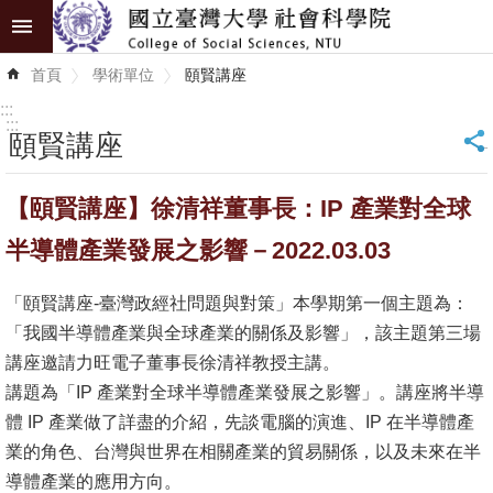
跳到主要內容區塊
進
首頁
學術單位
頤賢講座
階
搜
:::
尋
:::
頤賢講座
_
認
【頤賢講座】徐清祥董事長：IP 產業對全球
識
學
半導體產業發展之影響－2022.03.03
院
「頤賢講座-臺灣政經社問題與對策」本學期第一個主題為：
學
「我國半導體產業與全球產業的關係及影響」，該主題第三場
術
講座邀請力旺電子董事長徐清祥教授主講。
單
講題為「IP 產業對全球半導體產業發展之影響」。講座將半導
位
體 IP 產業做了詳盡的介紹，先談電腦的演進、IP 在半導體產
業的角色、台灣與世界在相關產業的貿易關係，以及未來在半
研
導體產業的應用方向。
究