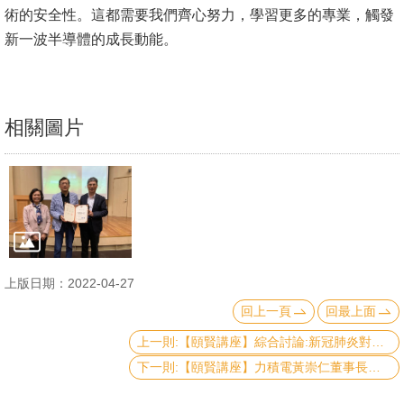
術的安全性。這都需要我們齊心努力，學習更多的專業，觸發
書
新一波半導體的成長動能。
館
回
首
相關圖片
頁
臺
大
首
頁
上版日期：2022-04-27
網
回上一頁
回最上面
站
上一則:【頤賢講座】綜合討論:新冠肺炎對當前與未來總體經濟、產業、健康生活的影響-2022.04.21
導
下一則:【頤賢講座】力積電黃崇仁董事長：臺灣半導體產業未來 10 年的競爭力及對經濟的影響-2022.02.24
覽