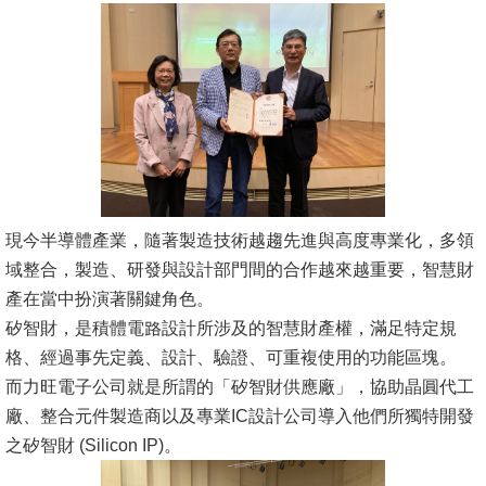
消
息
公
告
國
際
化
現今半導體產業，隨著製造技術越趨先進與高度專業化，多領
域整合，製造、研發與設計部門間的合作越來越重要，智慧財
高
產在當中扮演著關鍵角色。
教
矽智財，是積體電路設計所涉及的智慧財產權，滿足特定規
深
格、經過事先定義、設計、驗證、可重複使用的功能區塊。
耕
而力旺電子公司就是所謂的「矽智財供應廠」，協助晶圓代工
廠、整合元件製造商以及專業IC設計公司導入他們所獨特開發
辦
之矽智財 (Silicon IP)。
法
及