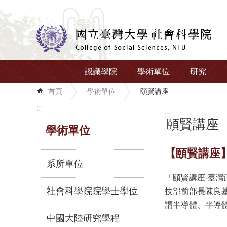
跳到主要內容區塊
認識學院
學術單位
研究
首頁
學術單位
頤賢講座
:::
:::
頤賢講座
學術單位
【頤賢講座】
系所單位
「頤賢講座-臺
社會科學院院學士學位
技部前部長陳良
謂半導體、半導
中國大陸研究學程