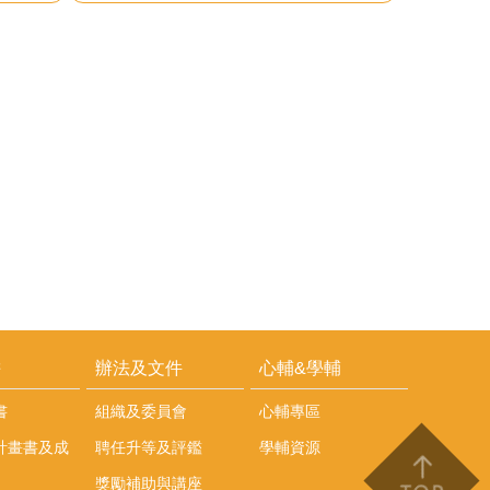
耕
辦法及文件
心輔&學輔
書
組織及委員會
心輔專區
計畫書及成
聘任升等及評鑑
學輔資源
獎勵補助與講座