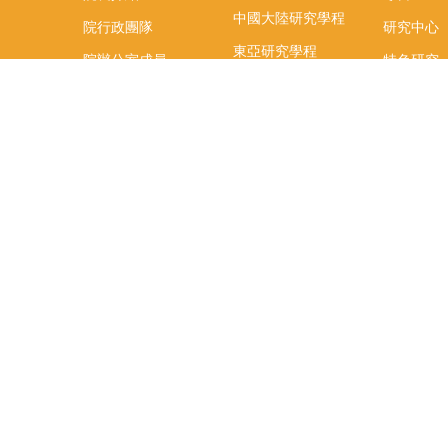
中國大陸研究學程
院行政團隊
研究中心
東亞研究學程
院辦公室成員
特色研究
頤賢講座
榮譽事蹟
研究團隊
在職專班
場地租借
聯絡我們
捐款
教研資源與圖書館
學生實習
如何捐款
教室設備使用說明
實習資訊
Qualtrics問卷調查平
實習週活動
台
式
辜振甫先生紀念圖書
實習活動
館
FB「臺大
辜圖虛擬導覽
生實習週
社科院助理室申請
相關資訊