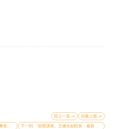
回上一頁
回最上面
上一則:【頤賢講座】力積電黃崇仁董事長：臺灣半導體產業未來 10 年的競爭力及對經濟的影響-2022.02.24
下一則:「頤賢講座」王健全副院長：最新一波疫情影響暨美中台三邊關係之影響與因應-2021.06.10