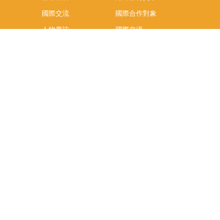
國際交流
國際合作對象
人物專訪
國際交流
英語課程
社科院學生出國發表
學術論文補助
專區
/報名方
報導
社科院學