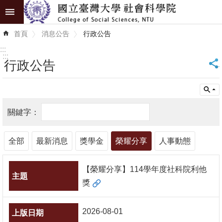
跳到主要內容區塊
進
首頁
消息公告
行政公告
階
搜
:::
尋
:::
行政公告
_
認
識
學
院
全部
最新消息
獎學金
榮耀分享
人事動態
學
術
【榮耀分享】114學年度社科院利他
單
獎
位
研
2026-08-01
究