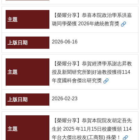
消
【榮耀分享】恭喜本院政治學系洪嘉
息
璐同學榮獲 2026年總統教育獎
公
告
2026-06-16
國
際
【榮耀分享】恭賀經濟學系謝志昇教
化
授及新聞研究所劉好迪教授獲得114
年度國科會傑出研究獎
高
教
深
2026-02-23
耕
辦
【榮耀分享】恭賀本院院友胡定吾先
法
生於 2025 年11月15日校慶獲頒 114
及
年台大傑出校友(工商類) 殊榮！