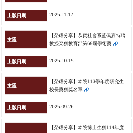
文
件
2025-11-17
心
輔
【榮耀分享】恭賀社會系藍佩嘉特聘
&
教授榮獲教育部第69屆學術獎
學
輔
2025-10-15
捐
款
【榮耀分享】本院113學年度研究生
校長獎獲獎名單
教
研
2025-09-26
資
源
與
【榮耀分享】本院博士生獲114年度
圖