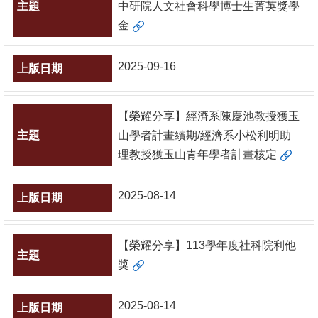
中研院人文社會科學博士生菁英獎學
書
金
館
2025-09-16
回
首
頁
【榮耀分享】經濟系陳慶池教授獲玉
山學者計畫續期/經濟系小松利明助
臺
理教授獲玉山青年學者計畫核定
大
首
2025-08-14
頁
網
【榮耀分享】113學年度社科院利他
站
獎
導
覽
2025-08-14