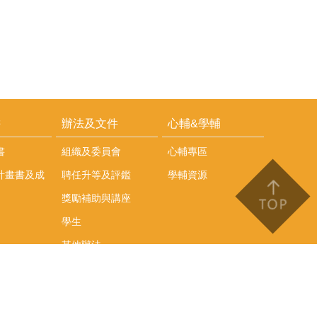
耕
辦法及文件
心輔&學輔
書
組織及委員會
心輔專區
計畫書及成
聘任升等及評鑑
學輔資源
獎勵補助與講座
學生
其他辦法
文件下載
會議紀錄