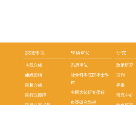
認識學院
學術單位
研究
本院介紹
系所單位
政策研究
組織架構
社會科學院院學士學
期刊
位
院長介紹
專書
中國大陸研究學程
院行政團隊
研究中心
東亞研究學程
院辦公室成員
特色研究
頤賢講座
榮譽事蹟
研究團隊
在職專班
場地租借
聯絡我們