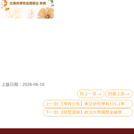
消
息
公
告
國
際
化
高
上版日期：2026-06-16
教
回上一頁
回最上面
深
耕
上一則:【學程公告】東亞研究學程115-1學期申請結果
下一則:【頤賢講座】政治大學國際金融學院蘇建榮院長: 「淺談全球不平衡：經濟全球化的美麗新世界到嚴峻新世界」-2026.06.04
辦
法
及