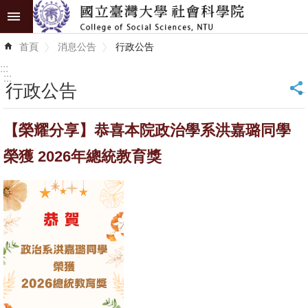
跳到主要內容區塊
進
首頁
消息公告
行政公告
階
搜
:::
尋
:::
行政公告
_
認
【榮耀分享】恭喜本院政治學系洪嘉璐同學
識
學
榮獲 2026年總統教育獎
院
學
術
單
位
研
究